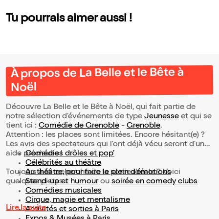
Tu pourrais aimer aussi !
À propos de La Belle et le Bête à
Noël
Découvre La Belle et le Bête à Noël, qui fait partie de
notre sélection d’événements de type
Jeunesse
et qui se
tient ici :
Comédie de Grenoble
-
Grenoble
.
Attention : les places sont limitées. Encore hésitant(e) ?
Les avis des spectateurs qui l'ont déjà vécu seront d'une
aide précieuse !
Comédies drôles et pop’
Célébrités au théâtre
Toujours à la recherche de la sortie idéale ? Voici
Au théâtre, pour faire le plein d’émotions
quelques pistes :
Stand-up et humour
ou
soirée en comedy clubs
Comédies musicales
Cirque, magie et mentalisme
Lire la suite
Activités et sorties à Paris
Expos & Musées à Paris