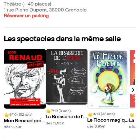
Théâtre (~ 49 places)
1 rue Pierre Dupont, 38000 Grenoble
Réserver un parking
Les spectacles dans la même salle
7/10 (3 avis)
9/10 (32 avis)
9/
9/10 (102 avis)
La Brasserie de l'i
Le Flocon magiqu
La G
Mon Renaud préf
mpro
dès 12,95€
e
es a
éré
dès 8,95€
dès 1
dès 18,50€
?