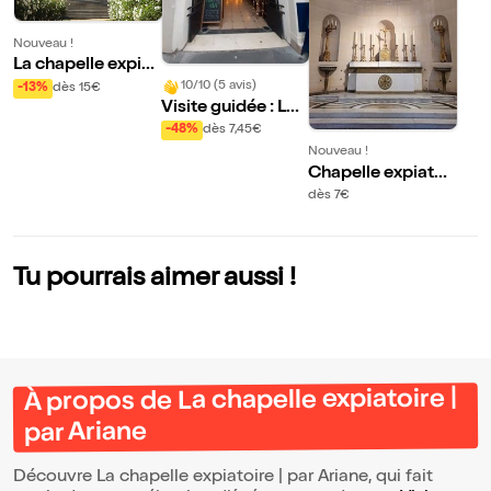
Nouveau !
La chapelle expiat
oire | par Ariane
10/10 (5 avis)
-13%
dès 15€
Visite guidée : Les
passages couvert
-48%
dès 7,45€
s du quartier de la
Nouveau !
Madeleine
Chapelle expiatoi
re
dès 7€
Tu pourrais aimer aussi !
À propos de La chapelle expiatoire |
par Ariane
Découvre La chapelle expiatoire | par Ariane, qui fait