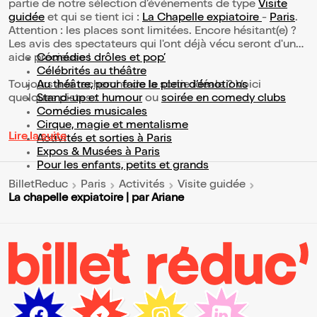
partie de notre sélection d’événements de type
Visite
guidée
et qui se tient ici :
La Chapelle expiatoire
-
Paris
.
Attention : les places sont limitées. Encore hésitant(e) ?
Les avis des spectateurs qui l'ont déjà vécu seront d'une
aide précieuse !
Comédies drôles et pop’
Célébrités au théâtre
Toujours à la recherche de la sortie idéale ? Voici
Au théâtre, pour faire le plein d’émotions
quelques pistes :
Stand-up et humour
ou
soirée en comedy clubs
Comédies musicales
Cirque, magie et mentalisme
Lire la suite
Activités et sorties à Paris
Expos & Musées à Paris
Pour les enfants, petits et grands
BilletReduc
Paris
Activités
Visite guidée
La chapelle expiatoire | par Ariane