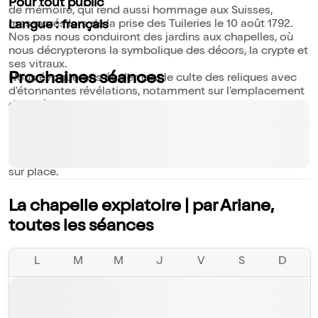
Pour tout public
de mémoire, qui rend aussi hommage aux Suisses,
massacrés lors de la prise des Tuileries le 10 août 1792.
Langue : français
Nos pas nous conduiront des jardins aux chapelles, où
nous décrypterons la symbolique des décors, la crypte et
ses vitraux.
Prochaines séances
Nous évoquerons également le culte des reliques avec
d'étonnantes révélations, notamment sur l'emplacement
de la tête de Charlotte Corday.
Où est-elle ?
A Savoir :
Le droit d'entrée de 5,5 euros par personne est à ajouter
sur place.
La chapelle expiatoire | par Ariane,
toutes les séances
L
M
M
J
V
S
D