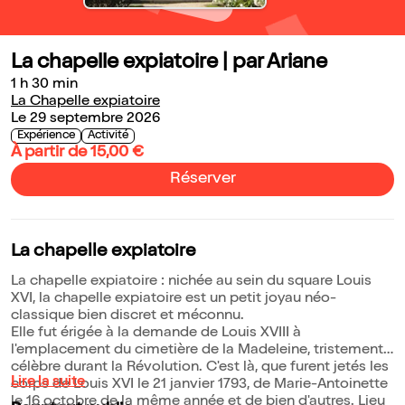
La chapelle expiatoire | par Ariane
1 h 30 min
La Chapelle expiatoire
Le 29 septembre 2026
Expérience
Activité
À partir de 15,00 €
Réserver
La chapelle expiatoire
La chapelle expiatoire : nichée au sein du square Louis
XVI, la chapelle expiatoire est un petit joyau néo-
classique bien discret et méconnu.
Elle fut érigée à la demande de Louis XVIII à
l'emplacement du cimetière de la Madeleine, tristement
célèbre durant la Révolution. C'est là, que furent jetés les
Lire la suite
corps de Louis XVI le 21 janvier 1793, de Marie-Antoinette
le 16 octobre de la même année et de bien d'autres. Lieu