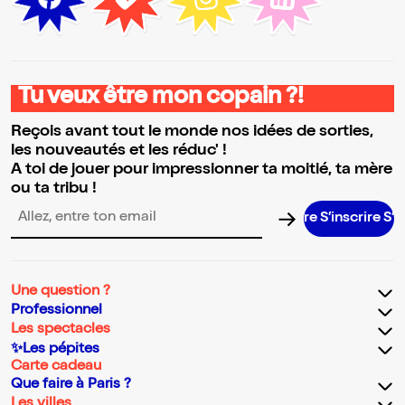
Tu veux être mon copain ?!
Reçois avant tout le monde nos idées de sorties,
les nouveautés et les réduc' !
A toi de jouer pour impressionner ta moitié, ta mère
ou ta tribu !
S’inscrire S’inscrir
Adresse email pour la newsletter
Une question ?
Professionnel
Les spectacles
✨Les pépites
Carte cadeau
Que faire à Paris ?
Les villes