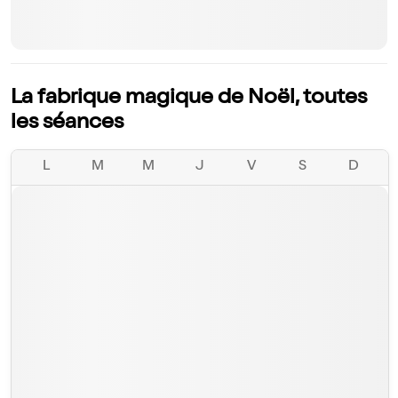
La fabrique magique de Noël, toutes
les séances
L
M
M
J
V
S
D