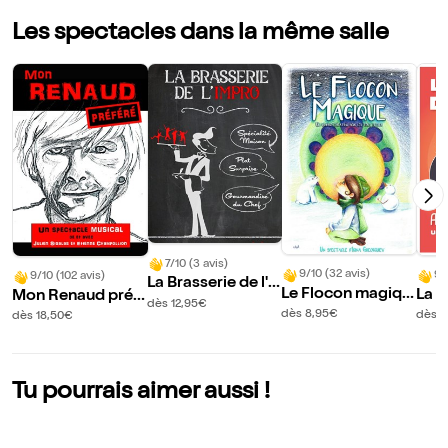
Les spectacles dans la même salle
7/10 (3 avis)
9/10 (32 avis)
9/
9/10 (102 avis)
La Brasserie de l'i
Le Flocon magiqu
La G
Mon Renaud préf
mpro
dès 12,95€
e
es a
éré
dès 8,95€
dès 1
dès 18,50€
?
Tu pourrais aimer aussi !