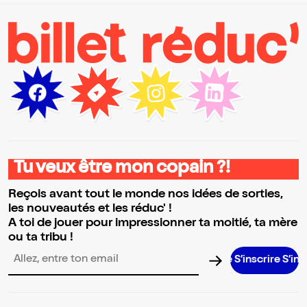
Tu veux être mon copain ?!
Reçois avant tout le monde nos idées de sorties,
les nouveautés et les réduc' !
A toi de jouer pour impressionner ta moitié, ta mère
ou ta tribu !
S’inscrire S’inscrire S’
Adresse email pour la newsletter