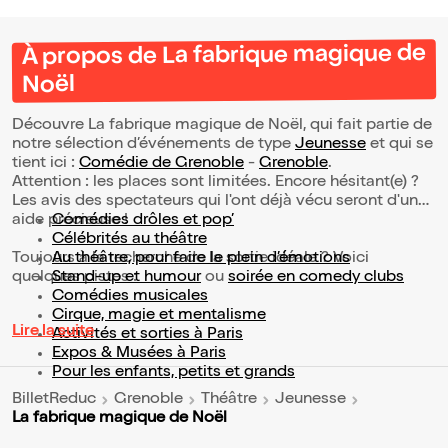
À propos de La fabrique magique de
Noël
Découvre La fabrique magique de Noël, qui fait partie de
notre sélection d’événements de type
Jeunesse
et qui se
tient ici :
Comédie de Grenoble
-
Grenoble
.
Attention : les places sont limitées. Encore hésitant(e) ?
Les avis des spectateurs qui l'ont déjà vécu seront d'une
aide précieuse !
Comédies drôles et pop’
Célébrités au théâtre
Toujours à la recherche de la sortie idéale ? Voici
Au théâtre, pour faire le plein d’émotions
quelques pistes :
Stand-up et humour
ou
soirée en comedy clubs
Comédies musicales
Cirque, magie et mentalisme
Lire la suite
Activités et sorties à Paris
Expos & Musées à Paris
Pour les enfants, petits et grands
BilletReduc
Grenoble
Théâtre
Jeunesse
La fabrique magique de Noël