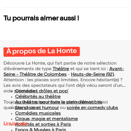
Tu pourrais aimer aussi !
À propos de La Honte
Découvre La Honte, qui fait partie de notre sélection
d’événements de type
Théâtre
et qui se tient ici :
Avant-
Seine - Théâtre de Colombes
-
Hauts-de-Seine (92)
.
Attention : les places sont limitées. Encore hésitant(e) ?
Les avis des spectateurs qui l'ont déjà vécu seront d'une
aide précieuse !
Comédies drôles et pop’
Célébrités au théâtre
Toujours à la recherche de la sortie idéale ? Voici
Au théâtre, pour faire le plein d’émotions
quelques pistes :
Stand-up et humour
ou
soirée en comedy clubs
Comédies musicales
Cirque, magie et mentalisme
Lire la suite
Activités et sorties à Paris
Expos & Musées à Paris