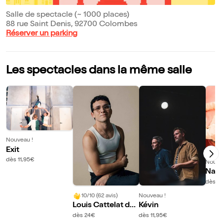
Salle de spectacle (~ 1000 places)
88 rue Saint Denis, 92700 Colombes
Réserver un parking
Les spectacles dans la même salle
Nouveau !
Exit
dès 11,95€
Nouve
Nas 
end
dès 1
10/10 (62 avis)
Nouveau !
Louis Cattelat dan
Kévin
s Arecibo
dès 24€
dès 11,95€