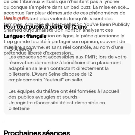
de ces tribunaux virtuels qui n'hésitent pas à lyncher
quiconque s'empêtre dans un bad buzz. La mise en scène
accentue l'ampleur démesurée de ces phénomènes de
Lire la suite
meute, d'autant plus violents lorsqu'ils visent des
femmes. Adaptée du best-seller So You've Been Publicly
Pour tout public à partir de 12 ans
Shamed du journaliste Jon Ronson analysant ces
pratiques d'humiliation en ligne, la pièce questionne la
Langue : français
trop grande facilité à partager son opinion, souvent de
manière anonyme, et sans réel contrôle, au nom d'une
👌 À savoir
prétendue liberté d'expression...
Les espaces sont accessibles aux PMR ; lors de votre
réservation demandez à bénéficier d'un placement
adapté en salle en contactant directement la
billetterie. L'Avant Seine dispose de 12
emplacements "fauteuil" en salle.
Les équipes du théâtre ont été formées à l'accueil
des publics aveugles et sourds.
Un registre d'accessibilité est disponible en
billetterie
Prochaines séances