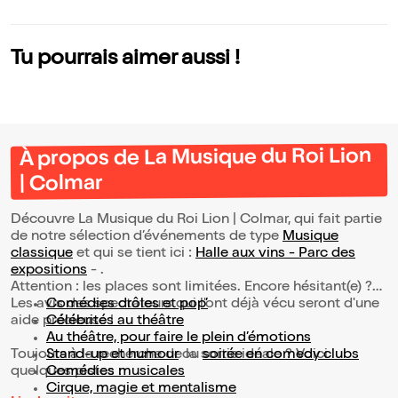
Tu pourrais aimer aussi !
À propos de La Musique du Roi Lion
| Colmar
Découvre La Musique du Roi Lion | Colmar, qui fait partie
de notre sélection d’événements de type
Musique
classique
et qui se tient ici :
Halle aux vins - Parc des
expositions
- .
Attention : les places sont limitées. Encore hésitant(e) ?
Les avis des spectateurs qui l'ont déjà vécu seront d'une
Comédies drôles et pop’
aide précieuse !
Célébrités au théâtre
Au théâtre, pour faire le plein d’émotions
Toujours à la recherche de la sortie idéale ? Voici
Stand-up et humour
ou
soirée en comedy clubs
quelques pistes :
Comédies musicales
Cirque, magie et mentalisme