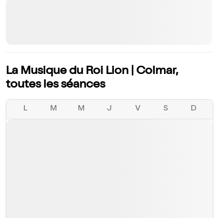
La Musique du Roi Lion | Colmar,
toutes les séances
L
M
M
J
V
S
D