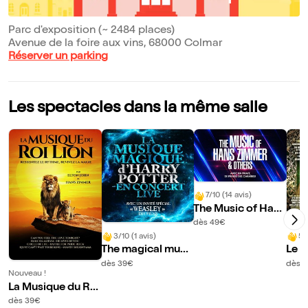
Parc d'exposition (~ 2484 places)
Avenue de la foire aux vins, 68000 Colmar
Réserver un parking
Les spectacles dans la même salle
7/10 (14 avis)
The Music of Hans
Zimmer & others |
dès 49€
Colmar
3/10 (1 avis)
5/
The magical musi
Le S
c of Harry Potter li
nne
dès 39€
dès 4
Nouveau !
ve in concert | Col
it e
La Musique du Roi
mar
mar
Lion | Colmar
dès 39€