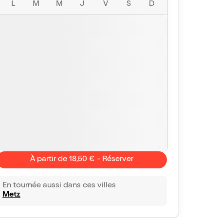
L
M
M
J
V
S
D
À partir de 18,50 € - Réserver
En tournée aussi dans ces villes
Metz