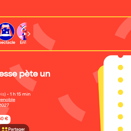
b
pectacle
Enfant
Concert
Activité
cesse pète un
is)
•
1 h 15 min
enoble
 2027
50 €
Partager