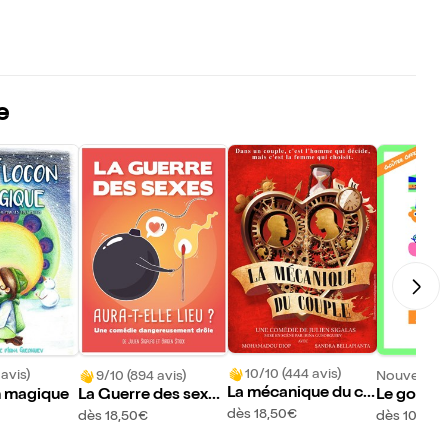
e
10/10 (444 avis)
 avis)
9/10 (894 avis)
Nouveau !
La mécanique du co
n magique
La Guerre des sexes
Le goûter
uple
aura-t-elle lieu ?
dès 18,50€
dès 18,50€
dès 10,95€