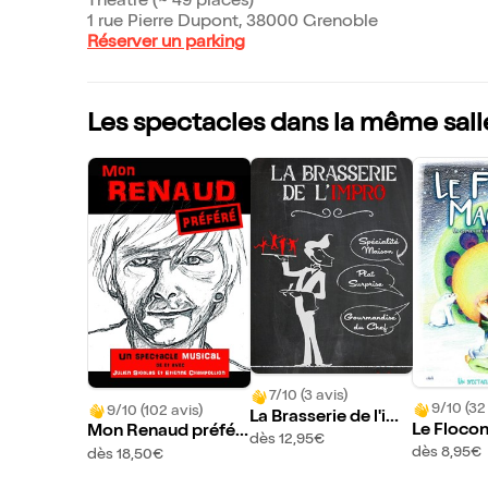
Théâtre (~ 49 places)
1 rue Pierre Dupont, 38000 Grenoble
Réserver un parking
Les spectacles dans la même sall
7/10 (3 avis)
9/10 (32
9/10 (102 avis)
La Brasserie de l'im
Le Floco
Mon Renaud préfér
pro
dès 12,95€
é
dès 8,95€
dès 18,50€