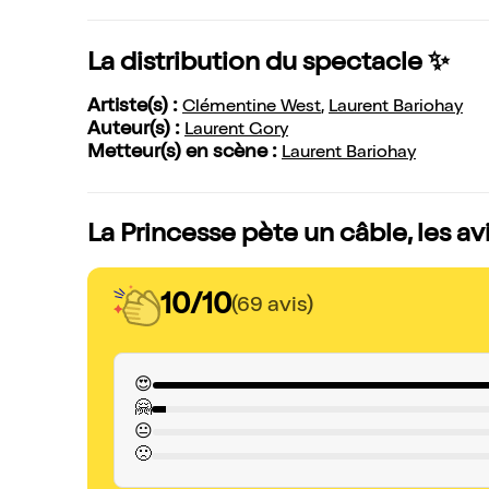
La distribution du spectacle ✨
Artiste(s) :
Clémentine West
,
Laurent Bariohay
Auteur(s) :
Laurent Gory
Metteur(s) en scène :
Laurent Bariohay
La Princesse pète un câble, les av
10/10
(69 avis)
😍
🤗
😐
🙁