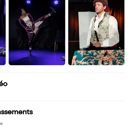
déo
lassements
le