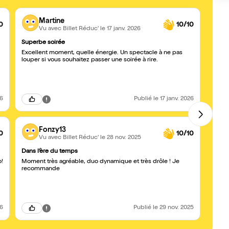
Martine
0
10/10
Vu avec Billet Réduc'
le 17 janv. 2026
Superbe soirée
Super
Excellent moment, quelle énergie. Un spectacle à ne pas
De be
louper si vous souhaitez passer une soirée à rire.
trans
26
Publié
le 17 janv. 2026
Fonzy13
0
10/10
Vu avec Billet Réduc'
le 28 nov. 2025
Dans l’ère du temps
Elle a
o!
Moment très agréable, duo dynamique et très drôle ! Je
J'ai 
recommande
au top
recom
26
Publié
le 29 nov. 2025