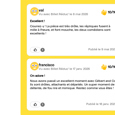
val
10/1
Vu avec Billet Réduc'
le 8 mai 2026
Excellent !
Courrez-y ! La pièce est très drôle, les répliques fusent à
mille à l'heure, et font mouche, les deux comédiens sont
excellents !
Publié
le 9 mai 20
francisco
10/1
Vu avec Billet Réduc'
le 17 janv. 2026
On adore !
Nous avons passé un excellent moment avec Gilbert and C
Ils sont drôles, attachants et déjantés. Un super moment de
détente, de fou rire et mimique. Restez comme vous êtes !
Publié
le 18 janv. 20