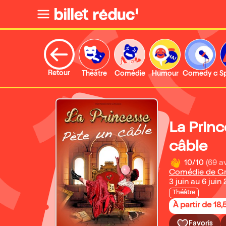
Retour
Théâtre
Comédie
Humour
Comedy clu
S
La Prin
câble
10/10
(69 av
Comédie de Gr
3 juin au 6 juin
Théâtre
À partir de 18,
Favoris