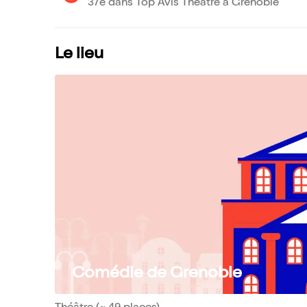
37e dans Top Avis Théâtre à Grenoble
Le lieu
Comédie de Grenoble