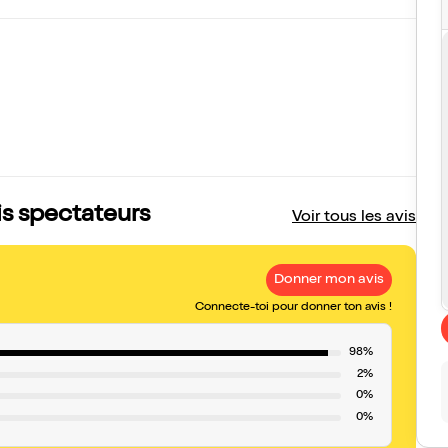
is spectateurs
Voir tous les avis
Donner mon avis
Connecte-toi pour donner ton avis !
98%
2%
0%
0%