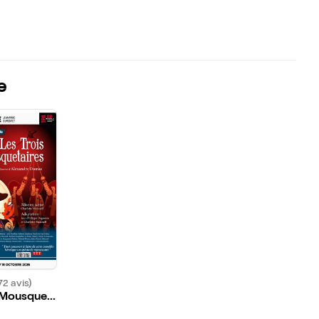
e
72 avis)
s Mousquet