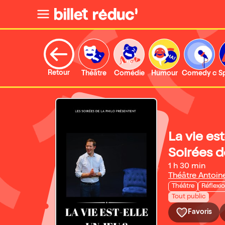
Retour
Théâtre
Comédie
Humour
Comedy clu
S
La vie est
Soirées d
1 h 30 min
Théâtre Antoin
Théâtre
Réflexi
Tout public
Favoris