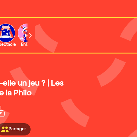
b
pectacle
Enfant
Concert
Activité
Expo et musée
-elle un jeu ? | Les
e la Philo
e
on
Partager