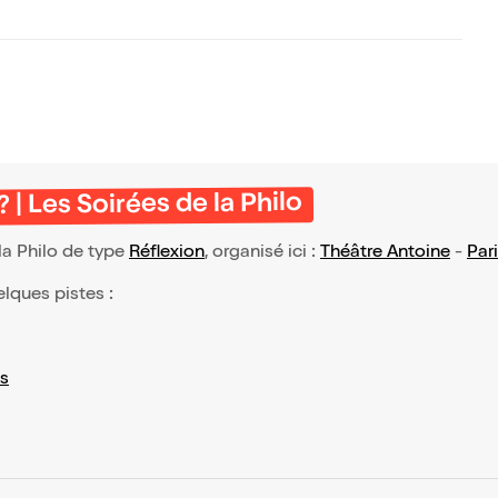
? | Les Soirées de la Philo
 la Philo de type
Réflexion
, organisé ici :
Théâtre Antoine
-
Par
elques pistes :
s