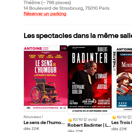
Théâtre (~ 799 places)
14 Boulevard de Strasbourg, 75010 Paris
Réserver un parking
Les spectacles dans la même sall
Nouveau !
10/10 (2
10/10 (2 avis)
Le sens de l'humour
Les Troi
Robert Badinter | L'E
| avec Claudia Tagb
aires
dès 22€
dès 22€
nragé de justice
dès 22€