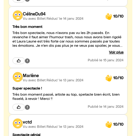
CélineDu94
10/10
Vu avec Billet Réduc'
le 14 janv. 2024
Très bon moment
Très bon spectacle, nous n'avons pas vu les 2h passés. En
revanche il faut aimer l'humour trash, nous nous avons bien rigolé
et Laura Laune est très forte car nous sommes passés par toutes
les émotions. Je n'en dis pas plus je ne veux pas spoiler, je vous
invite à aller la voir pour comprendre 🙂 Un grand merci Laura
Voir plus
Laune ❤️
Publié
le 15 janv. 2024
Marlène
10/10
Vu avec Billet Réduc'
le 13 janv. 2024
Super spectacle !
Très bon moment passé, artiste au top, spetacle bien écrit, bien
fisselé, à revoir ! Merci !!
Publié
le 14 janv. 2024
vctd
10/10
Vu avec Billet Réduc'
le 13 janv. 2024
Spectacle génial