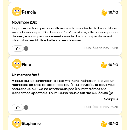
Patricia
10/10
Novembre 2025
La première fois que nous allions voir le spectacle de Laura. Nous
avons beaucoup ri. De l'humour "cru", c'est vrai, elle ne s'empêche
de rien, mais impeccablement raconté. La fin du spectacle est
plus introspectif. Une belle soirée à Rennes.
Publié
le 15 nov. 2025
Flora
10/10
Un moment fort !
À ceux qui se demandent s'il est vraiment intéressant de voir un
humoriste en salle de spectacle plutôt qu'en vidéo, je peux vous
assurer que oui ! Je ne m'attendais pas à autant d'émotions
pendant ce spectacle. Laura Laune nous a fait rire aux éclats (je ne
crois pas avoir déjà dans le passé autant rit en 1h30 !). Son humour
Voir plus
ma fait pleurer de rire mais elle m'a aussi bouleversée en me
faisant passer du rire aux larmes. Un moment fort, une grande
Publié
le 15 nov. 2025
dame de l'humour !
Stephanie
10/10