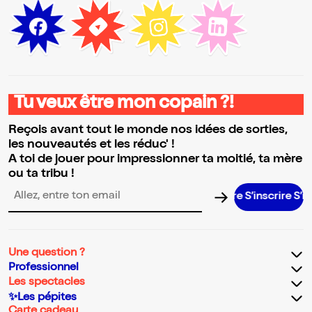
Tu veux être mon copain ?!
Reçois avant tout le monde nos idées de sorties,
les nouveautés et les réduc' !
A toi de jouer pour impressionner ta moitié, ta mère
ou ta tribu !
S’inscrire S’inscri
Adresse email pour la newsletter
Une question ?
Professionnel
Les spectacles
✨Les pépites
Carte cadeau