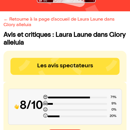
← Retourne à la page d'accueil de Laura Laune dans
Glory alleluia
Avis et critiques : Laura Laune dans Glory
alleluia
Les avis spectateurs
😍
71%
8/10
🤗
9%
😐
0%
🙁
20%