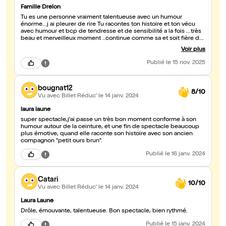
Famille Drelon
Tu es une personne vraiment talentueuse avec un humour
énorme...j ai pleurer de rire Tu racontes ton histoire et ton vécu
avec humour et bcp de tendresse et de sensibilité a la fois ...très
beau et merveilleux moment ..continue comme sa et soit fière de
ceux que tu ai devenu ...tu le mérite et tu es courageuse d avoir
Voir plus
passe par de telle épreuve ...vraiment magnifique spectacle avec
une belle moralité et de la sensibilité...allez la voir
Publié
le 15 nov. 2025
bougnat12
8/10
Vu avec Billet Réduc'
le 14 janv. 2024
laura laune
super spectacle,j'ai passe un très bon moment conforme à son
humour autour de la ceinture, et une fin de spectacle beaucoup
plus émotive, quand elle raconte son histoire avec son ancien
compagnon "petit ours brun".
Publié
le 16 janv. 2024
Catari
10/10
Vu avec Billet Réduc'
le 14 janv. 2024
Laura Laune
Drôle, émouvante, talentueuse. Bon spectacle, bien rythmé.
Publié
le 15 janv. 2024