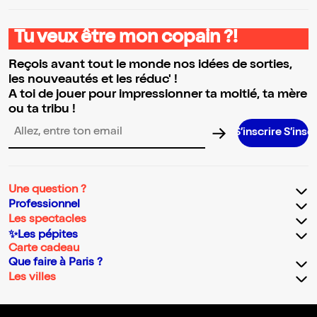
Tu veux être mon copain ?!
Reçois avant tout le monde nos idées de sorties,
les nouveautés et les réduc' !
A toi de jouer pour impressionner ta moitié, ta mère
ou ta tribu !
S’inscrire S’inscrire S’inscri
Adresse email pour la newsletter
Une question ?
Professionnel
Les spectacles
✨Les pépites
Carte cadeau
Que faire à Paris ?
Les villes