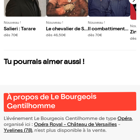
Nouveau !
Nouveau !
Nouveau !
Nouve
Salieri : Tarare
Le chevalier de Sa
Il combattimento
Zing
int-George
di Tancredi e Clori
dès 70€
dès 46,50€
dès 70€
et J
dès 
nda
Tu pourrais aimer aussi !
À propos de Le Bourgeois
Gentilhomme
L’événement Le Bourgeois Gentilhomme de type
Opéra
,
organisé ici :
Opéra Royal - Château de Versailles
-
Yvelines (78)
, n'est plus disponible à la vente.