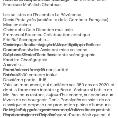
Pascal Rénéric Monsieur Jourdain
Romain Champion, Cécile Granger, Marc Labonnette,
Francisco Mañalich Chanteurs
Les solistes de l'Ensemble La Révérence
Denis Podalydès (sociétaire de la Comédie-Française)
Mise en scène
Christophe Coin Direction musicale
Emmanuel Bourdieu Collaboration artistique
Éric Ruf Scénographie
Christian Lacroix assisté de Jean-Philippe Pons
Véronique Soulier-Nguyen Maquillages et coiffures
Costumes
Laurent Podalydès Assistant mise en scène
Stéphanie Daniel Lumières
Delphine Sainte-Marie Assistante scénographie
Kaori Ito Chorégraphie
A savoir :
Spectacle en français non surtitré
Première partie : 1h40
Durée : 3h30 entracte inclus
Entracte
Deuxième partie : 1h15
Voici un monument, qui a célébré ses 350 ans en 2020, et
dont la force reste intacte : grâce à l'écriture si habile de
Molière, nous restons, aujourd'hui encore, suspendus aux
lèvres de ce bourgeois Denis Podalydès se saisit de ce
classique et propose une production pleine d'humour et
de légèreté, parfaitement en accord avec le texte et
Dans Le Bourgeois gentilhomme, Molière tire le portrait
l'esprit ravageur de Molière.
d'un aventurier de l'esprit n'ayant d'autre désir que celui