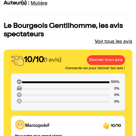
Auteur(s) :
Molière
Le Bourgeois Gentilhomme, les avis
spectateurs
Voir tous les avis
10/10
(1 avis)
Donner mon avis
Connecte-toi pour donner ton avis !
😍
100%
🤗
0%
😐
0%
🙁
0%
MarcopoloF
10/10