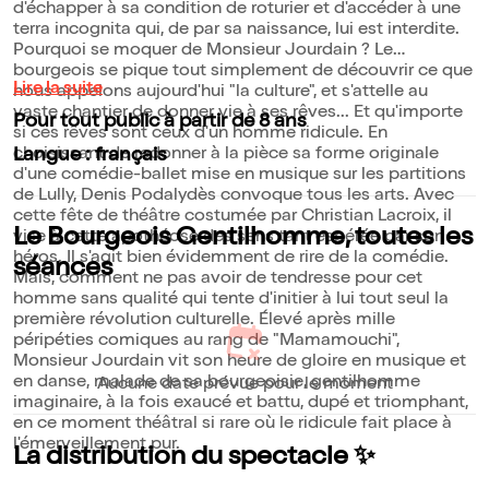
d'échapper à sa condition de roturier et d'accéder à une
terra incognita qui, de par sa naissance, lui est interdite.
Pourquoi se moquer de Monsieur Jourdain ? Le
bourgeois se pique tout simplement de découvrir ce que
Lire la suite
nous appelons aujourd'hui "la culture", et s'attelle au
vaste chantier de donner vie à ses rêves... Et qu'importe
Pour tout public à partir de 8 ans
si ces rêves sont ceux d'un homme ridicule. En
choisissant de redonner à la pièce sa forme originale
Langue : français
d'une comédie-ballet mise en musique sur les partitions
de Lully, Denis Podalydès convoque tous les arts. Avec
cette fête de théâtre costumée par Christian Lacroix, il
Le Bourgeois Gentilhomme, toutes les
vise à cette apothéose des sens tant espérée par son
héros. Il s'agit bien évidemment de rire de la comédie.
séances
Mais, comment ne pas avoir de tendresse pour cet
homme sans qualité qui tente d'initier à lui tout seul la
première révolution culturelle. Élevé après mille
péripéties comiques au rang de "Mamamouchi",
Monsieur Jourdain vit son heure de gloire en musique et
en danse, malade de sa bourgeoisie, gentilhomme
Aucune date prévue pour le moment
imaginaire, à la fois exaucé et battu, dupé et triomphant,
en ce moment théâtral si rare où le ridicule fait place à
l'émerveillement pur.
La distribution du spectacle ✨