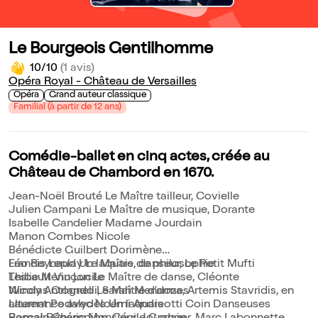
Le Bourgeois Gentilhomme
10/10
(1 avis)
Opéra Royal - Château de Versailles
Opéra
Grand auteur classique
Familial (à partir de 12 ans)
Comédie-ballet en cinq actes, créée au
Château de Chambord en 1670.
Jean-Noël Brouté Le Maître tailleur, Covielle
Julien Campani Le Maître de musique, Dorante
Isabelle Candelier Madame Jourdain
Manon Combes Nicole
Bénédicte Guilbert Dorimène
Francis Leplay Le Maître de philosophie
Léo Reynaud Un laquais, danseur, Le Petit Mufti
Leslie Menu Lucile
Thibault Vinçon Le Maître de danse, Cléonte
Nicolas Orlando Le Maître d'armes
Windy Antognelli, Sarah Mendoza, Artemis Stavridis, en
Laurent Podalydès Un laquais
alternance avec Noémi Andreotti Coin Danseuses