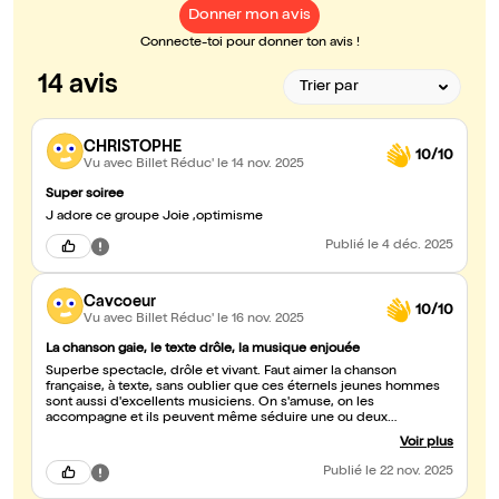
Donner mon avis
Connecte-toi pour donner ton avis !
14 avis
CHRISTOPHE
10/10
Vu avec Billet Réduc'
le 14 nov. 2025
Super soiree
J adore ce groupe Joie ,optimisme
Publié
le 4 déc. 2025
Cavcoeur
10/10
Vu avec Billet Réduc'
le 16 nov. 2025
La chanson gaie, le texte drôle, la musique enjouée
Superbe spectacle, drôle et vivant. Faut aimer la chanson
française, à texte, sans oublier que ces éternels jeunes hommes
sont aussi d'excellents musiciens. On s'amuse, on les
accompagne et ils peuvent même séduire une ou deux
générations en dessous d'eux. Bravo Messieurs !
Voir plus
Publié
le 22 nov. 2025