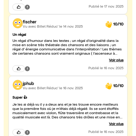
Publié
le 17 nov. 2025
fischer
10/10
Vu avec Billet Réduc'
le 14 nov. 2025
Un régal
Un régal d'humour dans les textes ; un régal d'originalité dans la
mise en scène très théatrale des chansons et des liaisons ; un
régal d' énergie communicative dans l'interprétation ! Les thèmes
de certaines chansons sont vraiment originaux ( l'ascenseur à
cornichons par exemple est à mourir de rire)... Je les connaissais
Voir plus
en trio, puis à quatre, mais ce soir ils étaient six (piano, guitare,
contrebasse, batterie, flûtes et violon) et ce fut une super soirée...
Publié
le 16 nov. 2025
comme un remède imparable à la morosité ambiante !
jphub
10/10
Vu avec Billet Réduc'
le 16 nov. 2025
Super 👍
Je les ai déjà vu il y a deux ans et je les trouve encore meilleurs
que la première fois où je m'étais déjà régalé. Ils se sont étoffés
musicalement avec violon, flûte traversière et contrebasse et la
qualité musicale est là. Des chansons très drôles et une mise en
scène théâtrale au top. Je conseille plus plus plus !
Voir plus
Publié
le 16 nov. 2025