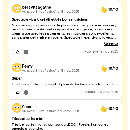
bellavitaagathe
10/10
Vu avec Billet Réduc'
le 16 nov. 2025
Spectacle vivant, créatif et très bons musiciens
Nous avons pris beaucoup de plaisir à voir ce groupe en concert,
les chansons à texte sont uniques dans leur genre, on en prend
plein la vue avec les instruments, les musiciens sont excellents,
sans parler de la mise en scène. Spectacle hyper vivant, joyeux!
Allez y !!
Voir plus
Publié
le 19 nov. 2025
Rémy
10/10
Vu avec Billet Réduc'
le 16 nov. 2025
Super
Très bon spectacle musical et plein de fantaisie dans les textes.
Publié
le 17 nov. 2025
Anne
10/10
Vu avec Billet Réduc'
le 16 nov. 2025
Très bel après-midi
Très bel après midi au contact du LBQC ! Poésie, humour et
énergie à revendre.