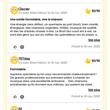
Glacier
10/10
Vu avec Billet Réduc'
le 15 nov. 2025
Une soirée formidable, vive la chanson
Une énergie sans défaut, un spectacle au poil (sissi), bien monté,
énergique, des chansons originales, drôles, musique de qualité,
et des tas d'autres choses à dire. Le Bruit Qui court est à voir, ce
sont des gens qui ont du métier, les spectateurs ont du plaisir, on
ne s'embête pas! Jean-Marie
Voir plus
Publié
le 16 nov. 2025
75Titite
10/10
Vu avec Billet Réduc'
le 15 nov. 2025
Formidable
Superbe spectacle qu'on vous recommande chaleureusement !
De grands professionnels qui prennent plaisir à chanter en
musique dans une excellente ambiance ... Des chansons
entraînantes qu'ils écrivent eux-mêmes, qui parlent de notre
quotidien souvent et qui sont toujours pleines d'humour ! Bravo
Voir plus
les artistes ! On passe un très agréable moment qui fait un bien
fou !! Ne ratez pas l'occasion de les découvrir ...
Publié
le 16 nov. 2025
fd