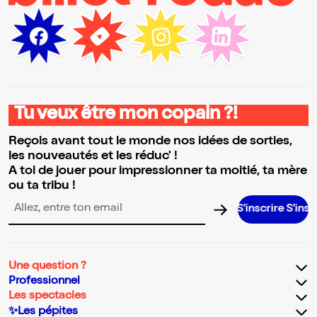
Tu veux être mon copain ?!
Reçois avant tout le monde nos idées de sorties,
les nouveautés et les réduc' !
A toi de jouer pour impressionner ta moitié, ta mère
ou ta tribu !
S’inscrire S’inscrire S’i
Adresse email pour la newsletter
Une question ?
Professionnel
Les spectacles
✨Les pépites