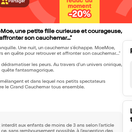
réduc' du
Partager
moment
-20%
oe, une petite fille curieuse et courageuse,
affronter son cauchemar..."
ranquille. Une nuit, un cauchemar s'échappe. MoeMoe,
rs en quête pour retrouver et affronter son cauchemar..."
édramatiser les peurs. Au travers d'un univers onirique,
 quête fantasmagorique.
 mélangent et dans lequel nos petits spectateurs
aincre le Grand Cauchemar tous ensemble.
interdit aux enfants de moins de 3 ans selon l'article
et ce, sans remboursement possible, à l'exception des