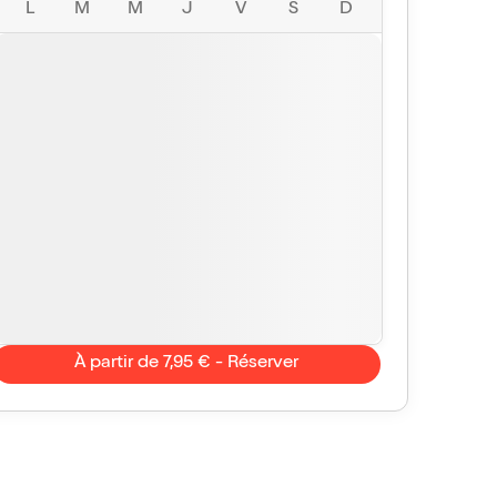
L
M
M
J
V
S
D
À partir de 7,95 € - Réserver