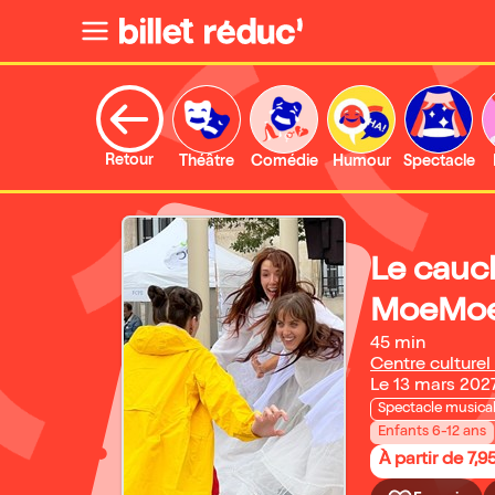
Retour
Théâtre
Comédie
Humour
Spectacle
Le cauc
MoeMo
45 min
Centre culture
Le 13 mars 202
Spectacle musica
Enfants 6-12 ans
À partir de 7,9