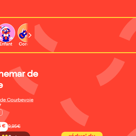
Enfant
Concert
Activité
Expo et musée
hemar de
e
l de Courbevoie
7
l
5 €
9,95€