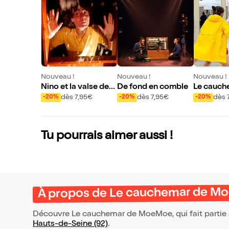
Nouveau !
Nouveau !
Nouveau !
Nino et la valse des
De fond en comble
Le cauch
flocons de neige
oeMoe
dès 7,95€
dès 7,95€
dès 
-20%
-20%
-20%
Tu pourrais aimer aussi !
À propos de Le cauchemar de M
Découvre Le cauchemar de MoeMoe, qui fait partie 
Hauts-de-Seine (92)
.