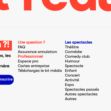
Une question ?
Les spectacles
 ?!
FAQ
Théâtre
Assurance annulation
Comédie
s, les
Professionnel
Comedy club
Espace pro
Humour
 mère
Cartes entreprise
Spectacle
Téléchargez le kit média
Enfant
Concert
S’inscrire S’inscrire S’inscrire S’inscrire S’inscrire S’inscrire S’inscrire S’inscrire S’inscrire S’inscrire S’inscrire S’inscrire
Activité
Expo
Spectacles passés
Autres spectacles
Autres