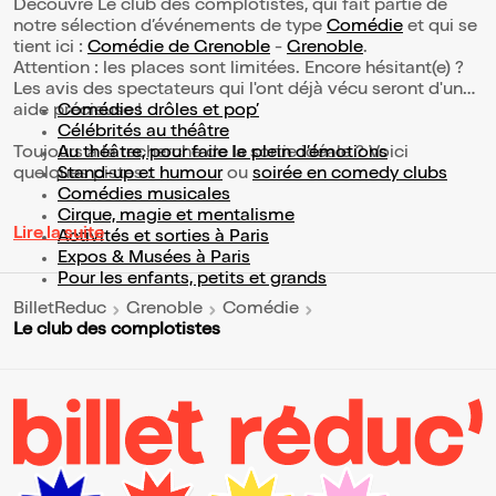
Découvre Le club des complotistes, qui fait partie de
notre sélection d’événements de type
Comédie
et qui se
tient ici :
Comédie de Grenoble
-
Grenoble
.
Attention : les places sont limitées. Encore hésitant(e) ?
Les avis des spectateurs qui l'ont déjà vécu seront d'une
aide précieuse !
Comédies drôles et pop’
Célébrités au théâtre
Toujours à la recherche de la sortie idéale ? Voici
Au théâtre, pour faire le plein d’émotions
quelques pistes :
Stand-up et humour
ou
soirée en comedy clubs
Comédies musicales
Cirque, magie et mentalisme
Lire la suite
Activités et sorties à Paris
Expos & Musées à Paris
Pour les enfants, petits et grands
BilletReduc
Grenoble
Comédie
Le club des complotistes