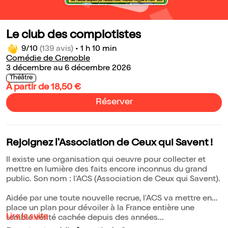
Le club des complotistes
9/10
(139 avis)
•
1 h 10 min
Comédie de Grenoble
3 décembre au 6 décembre 2026
Théâtre
À partir de 18,50 €
Réserver
Rejoignez l'Association de Ceux qui Savent !
Il existe une organisation qui oeuvre pour collecter et
mettre en lumière des faits encore inconnus du grand
public. Son nom : l'ACS (Association de Ceux qui Savent).
Aidée par une toute nouvelle recrue, l'ACS va mettre en
place un plan pour dévoiler à la France entière une
Lire la suite
terrible vérité cachée depuis des années...