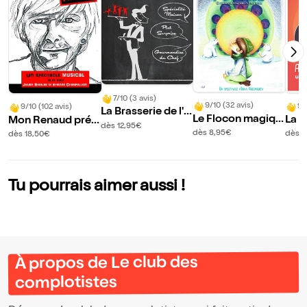
7/10 (3 avis)
9/10 (32 avis)
9/
9/10 (102 avis)
La Brasserie de l'i
Le Flocon magiqu
La G
Mon Renaud préf
mpro
dès 12,95€
e
es a
éré
dès 8,95€
dès 1
dès 18,50€
?
Tu pourrais aimer aussi !
À propos de Le club des
complotistes