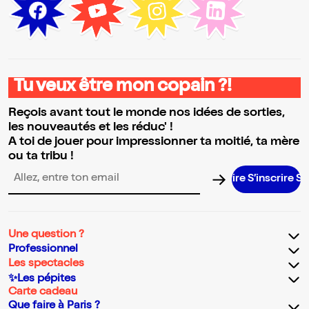
Tu veux être mon copain ?!
Reçois avant tout le monde nos idées de sorties,
les nouveautés et les réduc' !
A toi de jouer pour impressionner ta moitié, ta mère
ou ta tribu !
S’inscrire S’inscr
Adresse email pour la newsletter
Une question ?
Professionnel
Les spectacles
✨Les pépites
Carte cadeau
Que faire à Paris ?