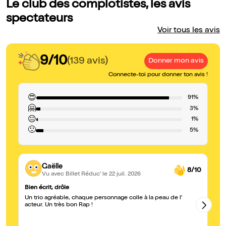
Le club des complotistes, les avis
spectateurs
Voir tous les avis
9/10
(139 avis)
Donner mon avis
Connecte-toi pour donner ton avis !
😍
91%
🤗
3%
😐
1%
🙁
5%
Gaëlle
8/10
Vu avec Billet Réduc'
le 22 juil. 2026
Bien écrit, drôle
On
Un trio agréable, chaque personnage colle à la peau de l'
No
acteur. Un très bon Rap !
un
r