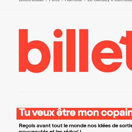
BilletReduc
Paris
Humour
Le Gatsby x Comédie
Tu veux être mon copain
Reçois avant tout le monde nos idées de sortie