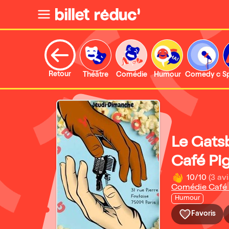
Retour
Théâtre
Comédie
Humour
Comedy clu
S
Le Gats
Café Pig
10/10
(3 avi
Comédie Café 
Humour
Favoris