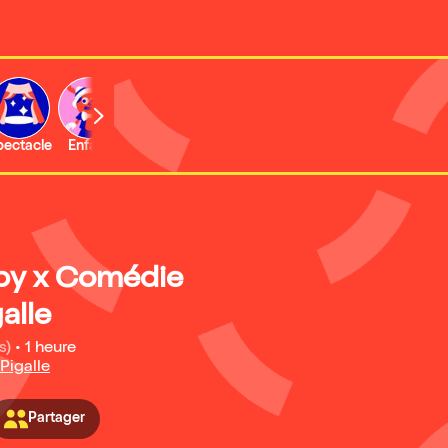
b
pectacle
Enfant
Concert
Activité
Expo et musée
by x Comédie
alle
s)
•
1 heure
Pigalle
Partager