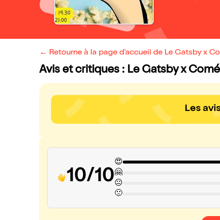
← Retourne à la page d'accueil de Le Gatsby x C
Avis et critiques : Le Gatsby x Comé
Les avi
😍
10/10
🤗
😐
🙁