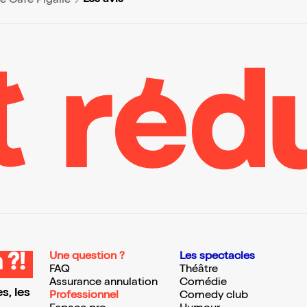
Les avis
 Café Pigalle
Une question ?
Les spectacles
 ?!
FAQ
Théâtre
Assurance annulation
Comédie
s, les
Professionnel
Comedy club