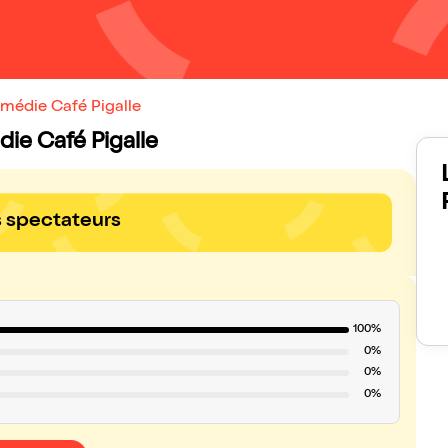
omédie Café Pigalle
die Café Pigalle
s spectateurs
100%
0%
0%
0%