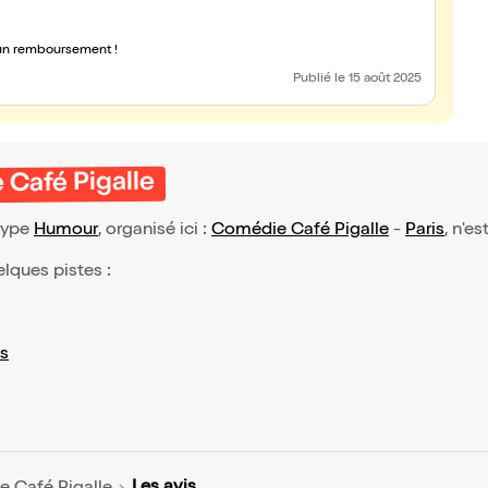
s un remboursement !
Publié
le 15 août 2025
 Café Pigalle
type
Humour
, organisé ici :
Comédie Café Pigalle
-
Paris
, n'e
elques pistes :
s