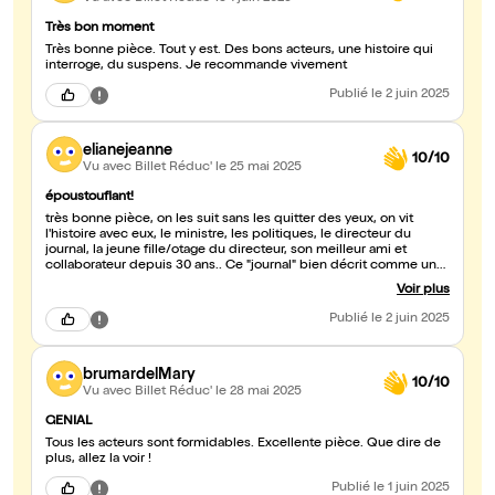
Très bon moment
Très bonne pièce. Tout y est. Des bons acteurs, une histoire qui
interroge, du suspens. Je recommande vivement
Publié
le 2 juin 2025
elianejeanne
10/10
Vu avec Billet Réduc'
le 25 mai 2025
époustouflant!
très bonne pièce, on les suit sans les quitter des yeux, on vit
l'histoire avec eux, le ministre, les politiques, le directeur du
journal, la jeune fille/otage du directeur, son meilleur ami et
collaborateur depuis 30 ans.. Ce "journal" bien décrit comme un
lieu de publications tous sujets (les plus scabreux) est porté de
Voir plus
main de maître par deux grands comédiens : Bruno Putzulu,
naturellement impeccable et terriblement vrai, (comme toujours)
Publié
le 2 juin 2025
et Bruno Debrandt, que l'on retrouve avec plaisir (en se
demandant pourquoi ne le voit-on pas plus souvent?) qui nous
offre toute la magnifique palette de son interprétation, il porte à
brumardelMary
chaque réplique, sur son visage, ses attitudes, l'impact
10/10
extrêmement juste de ses interventions.excellente pièce!
Vu avec Billet Réduc'
le 28 mai 2025
GENIAL
Tous les acteurs sont formidables. Excellente pièce. Que dire de
plus, allez la voir !
Publié
le 1 juin 2025