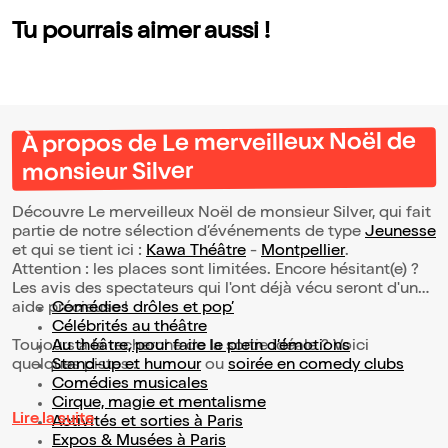
Tu pourrais aimer aussi !
À propos de Le merveilleux Noël de
monsieur Silver
Découvre Le merveilleux Noël de monsieur Silver, qui fait
partie de notre sélection d’événements de type
Jeunesse
et qui se tient ici :
Kawa Théâtre
-
Montpellier
.
Attention : les places sont limitées. Encore hésitant(e) ?
Les avis des spectateurs qui l'ont déjà vécu seront d'une
aide précieuse !
Comédies drôles et pop’
Célébrités au théâtre
Toujours à la recherche de la sortie idéale ? Voici
Au théâtre, pour faire le plein d’émotions
quelques pistes :
Stand-up et humour
ou
soirée en comedy clubs
Comédies musicales
Cirque, magie et mentalisme
Lire la suite
Activités et sorties à Paris
Expos & Musées à Paris