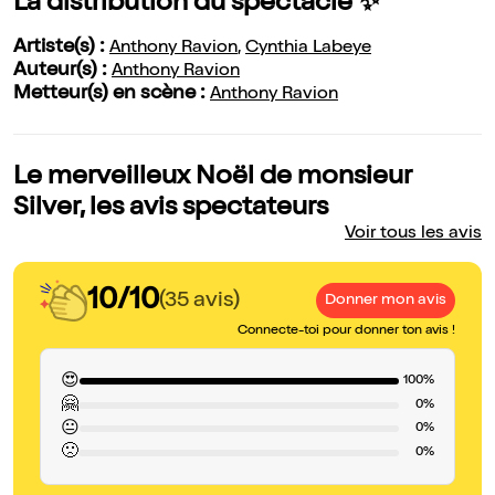
La distribution du spectacle ✨
Artiste(s) :
Anthony Ravion
,
Cynthia Labeye
Auteur(s) :
Anthony Ravion
Metteur(s) en scène :
Anthony Ravion
Le merveilleux Noël de monsieur
Silver, les avis spectateurs
Voir tous les avis
10/10
(35 avis)
Donner mon avis
Connecte-toi pour donner ton avis !
😍
100%
🤗
0%
😐
0%
🙁
0%