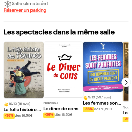
Salle climatisée !
Réserver un parking
Les spectacles dans la même salle
9/10 (597 avis)
Les femmes sont
Nouveau !
10/10 (19 avis)
Nouve
Le diner de cons
parfaites, les hom
La folle histoire de
-36%
dès 16,50€
Le 2
mes font ce qu'ils
s femmes
-36%
dès 16,50€
-36%
dès 16,50€
our 
-36
peuvent