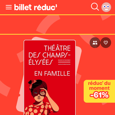
réduc' du
moment
-61%