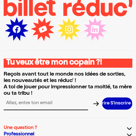
Tu veux être mon copain ?!
Reçois avant tout le monde nos idées de sorties,
les nouveautés et les réduc' !
A toi de jouer pour impressionner ta moitié, ta mère
ou ta tribu !
S’inscrire S’in
Adresse email pour la newsletter
Une question ?
Professionnel