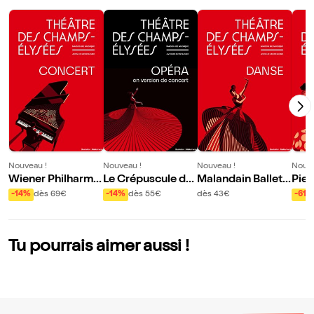
Nouveau !
Nouveau !
Nouveau !
Nouve
Wiener Philharmo
Le Crépuscule de
Malandain Ballet
Pier
niker
s dieux
Biarritz
-14%
dès 69€
-14%
dès 55€
dès 43€
-61%
Tu pourrais aimer aussi !