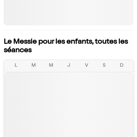
Le Messie pour les enfants, toutes les
séances
L
M
M
J
V
S
D