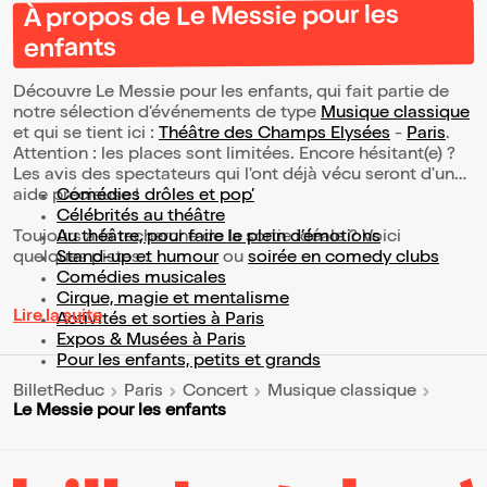
À propos de Le Messie pour les
enfants
Découvre Le Messie pour les enfants, qui fait partie de
notre sélection d’événements de type
Musique classique
et qui se tient ici :
Théâtre des Champs Elysées
-
Paris
.
Attention : les places sont limitées. Encore hésitant(e) ?
Les avis des spectateurs qui l'ont déjà vécu seront d'une
aide précieuse !
Comédies drôles et pop’
Célébrités au théâtre
Toujours à la recherche de la sortie idéale ? Voici
Au théâtre, pour faire le plein d’émotions
quelques pistes :
Stand-up et humour
ou
soirée en comedy clubs
Comédies musicales
Cirque, magie et mentalisme
Lire la suite
Activités et sorties à Paris
Expos & Musées à Paris
Pour les enfants, petits et grands
BilletReduc
Paris
Concert
Musique classique
Le Messie pour les enfants