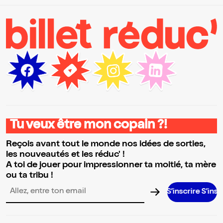
Tu veux être mon copain ?!
Reçois avant tout le monde nos idées de sorties,
les nouveautés et les réduc' !
A toi de jouer pour impressionner ta moitié, ta mère
ou ta tribu !
S’inscrire S’inscrire S’ins
Adresse email pour la newsletter