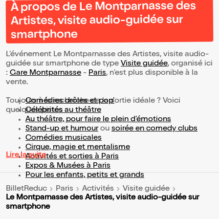
À propos de Le Montparnasse des
Artistes, visite audio-guidée sur
smartphone
L’événement Le Montparnasse des Artistes, visite audio-
guidée sur smartphone de type
Visite guidée
, organisé ici
:
Gare Montparnasse
-
Paris
, n'est plus disponible à la
vente.
Toujours à la recherche de la sortie idéale ? Voici
Comédies drôles et pop’
quelques pistes :
Célébrités au théâtre
Au théâtre, pour faire le plein d’émotions
Stand-up et humour
ou
soirée en comedy clubs
Comédies musicales
Cirque, magie et mentalisme
Lire la suite
Activités et sorties à Paris
Expos & Musées à Paris
Pour les enfants, petits et grands
BilletReduc
Paris
Activités
Visite guidée
Le Montparnasse des Artistes, visite audio-guidée sur
smartphone