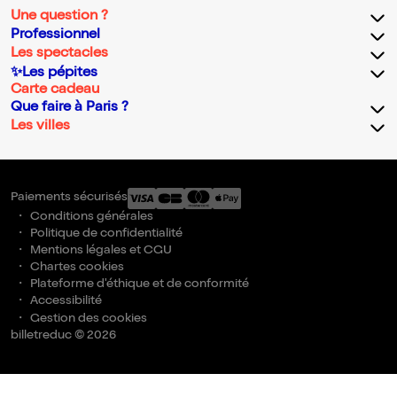
Une question ?
Professionnel
Les spectacles
✨Les pépites
Carte cadeau
Que faire à Paris ?
Les villes
Paiements sécurisés
Conditions générales
Politique de confidentialité
Mentions légales et CGU
Chartes cookies
Plateforme d'éthique et de conformité
Accessibilité
Gestion des cookies
billetreduc © 2026