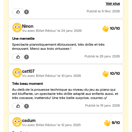
au Studio Hebertot!!!
Voir plus
Publié
le 9 févr. 2026
Ninon
10/10
Vu avec Billet Réduc'
le 24 janv. 2026
Une merveille
Spectacle pianistiquement éblouissant, très drôle et très
émouvant. Merci aux trois virtuoses !
Publié
le 28 janv. 2026
cat107
10/10
Vu avec Billet Réduc'
le 10 janv. 2026
Trés beau moment
Au delà de la prouesse technique au niveau du jeu au piano qui
est bluffante, un spectacle très drôle adapté aux enfants aussi, et
très cocasse, inattendu! Une très belle surprise, courrez-y!
Publié
le 15 janv. 2026
cadum
9/10
Vu avec Billet Réduc'
le 12 janv. 2025