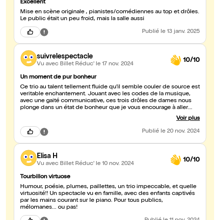
Excellent
Mise en scène originale , pianistes/comédiennes au top et drôles.
Le public était un peu froid, mais la salle aussi
Publié
le 13 janv. 2025
suivrelespectacle
10/10
Vu avec Billet Réduc'
le 17 nov. 2024
Un moment de pur bonheur
Ce trio au talent tellement fluide qu'il semble couler de source est
veritable enchantement. Jouant avec les codes de la musique,
avec une gaité communicative, ces trois drôles de dames nous
plonge dans un état de bonheur que je vous encourage à aller
partager avec elles. Bravo pour ce spectacle euphorisant.
Voir plus
Publié
le 20 nov. 2024
Elisa H
10/10
Vu avec Billet Réduc'
le 10 nov. 2024
Tourbillon virtuose
Humour, poésie, plumes, paillettes, un trio impeccable, et quelle
virtuosité!! Un spectacle vu en famille, avec des enfants captivés
par les mains courant sur le piano. Pour tous publics,
mélomanes... ou pas!