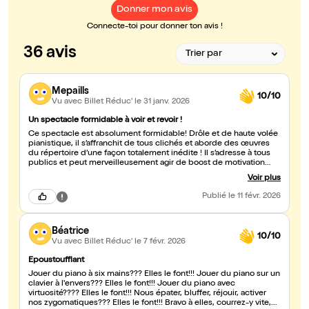
Donner mon avis
Connecte-toi pour donner ton avis !
36 avis
Mepaills
10/10
Vu avec Billet Réduc'
le 31 janv. 2026
Un spectacle formidable à voir et revoir !
Ce spectacle est absolument formidable! Drôle et de haute volée
pianistique, il s’affranchit de tous clichés et aborde des œuvres
du répertoire d’une façon totalement inédite ! Il s’adresse à tous
publics et peut merveilleusement agir de boost de motivation
pour quiconque commence (ou continue) l’étude du piano. Bravo
Voir plus
!
Publié
le 11 févr. 2026
Béatrice
10/10
Vu avec Billet Réduc'
le 7 févr. 2026
Epoustoufflant
Jouer du piano à six mains??? Elles le font!!! Jouer du piano sur un
clavier à l'envers??? Elles le font!!! Jouer du piano avec
virtuosité???? Elles le font!!! Nous épater, bluffer, réjouir, activer
nos zygomatiques??? Elles le font!!! Bravo à elles, courrez-y vite,