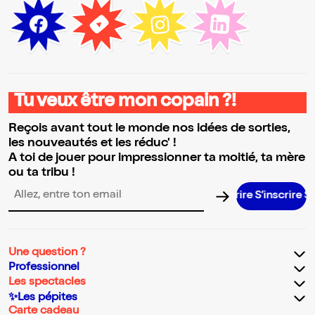
Tu veux être mon copain ?!
Reçois avant tout le monde nos idées de sorties,
les nouveautés et les réduc' !
A toi de jouer pour impressionner ta moitié, ta mère
ou ta tribu !
S’inscrire S’ins
Adresse email pour la newsletter
Une question ?
Professionnel
Les spectacles
✨Les pépites
Carte cadeau