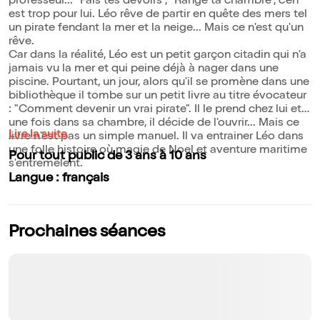
professeur... "Fais tes devoirs", "Range ta chambre", c'en
est trop pour lui. Léo rêve de partir en quête des mers tel
un pirate fendant la mer et la neige... Mais ce n'est qu'un
rêve.
Car dans la réalité, Léo est un petit garçon citadin qui n'a
jamais vu la mer et qui peine déjà à nager dans une
piscine. Pourtant, un jour, alors qu'il se promène dans une
bibliothèque il tombe sur un petit livre au titre évocateur
: "Comment devenir un vrai pirate". Il le prend chez lui et
une fois dans sa chambre, il décide de l'ouvrir... Mais ce
Lire la suite
livre n'est pas un simple manuel. Il va entrainer Léo dans
une folle histoire où magie de Noel et aventure maritime
Pour tout public de 3 ans à 10 ans
s'entremêlent.
Langue : français
Prochaines séances