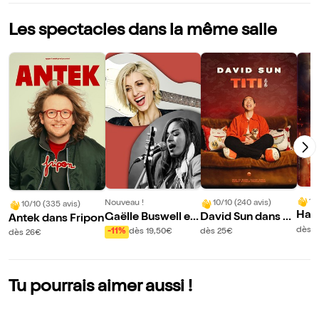
Les spectacles dans la même salle
10
Nouveau !
10/10 (240 avis)
10/10 (335 avis)
Har
Gaëlle Buswell et
David Sun dans Ti
Antek dans Fripon
s Re
Nina Attal
ti
dès 
-11%
dès 19,50€
dès 25€
dès 26€
Tu pourrais aimer aussi !