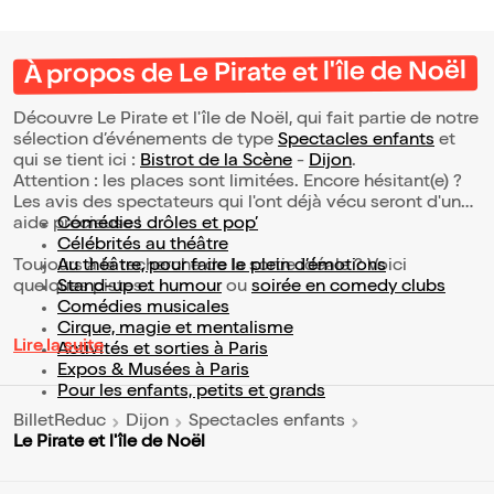
À propos de Le Pirate et l'île de Noël
Découvre Le Pirate et l'île de Noël, qui fait partie de notre
sélection d’événements de type
Spectacles enfants
et
qui se tient ici :
Bistrot de la Scène
-
Dijon
.
Attention : les places sont limitées. Encore hésitant(e) ?
Les avis des spectateurs qui l'ont déjà vécu seront d'une
aide précieuse !
Comédies drôles et pop’
Célébrités au théâtre
Toujours à la recherche de la sortie idéale ? Voici
Au théâtre, pour faire le plein d’émotions
quelques pistes :
Stand-up et humour
ou
soirée en comedy clubs
Comédies musicales
Cirque, magie et mentalisme
Lire la suite
Activités et sorties à Paris
Expos & Musées à Paris
Pour les enfants, petits et grands
BilletReduc
Dijon
Spectacles enfants
Le Pirate et l'île de Noël