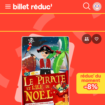
réduc' du
moment
-8%