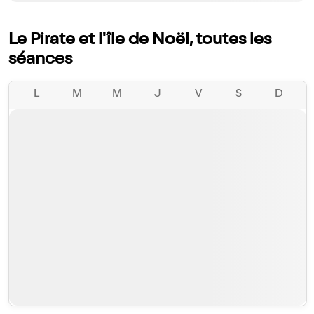
Le Pirate et l'île de Noël, toutes les
séances
L
M
M
J
V
S
D