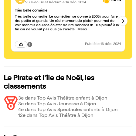
10/10
Vu avec Billet Réduc'
le 14 déc. 2024
Très belle comédie
Tr
Très belle comédie Le comédien se donne à 200% pour faire
On 
rire petits et grands Un réel moment de plaisir pour moi de
écrit. Nous avons eu la cha
voir mon fils de 4ans éclater de rire pendant 1h . Il a pleuré à la
re
fin car ne voulait pas que ça s'arrête. Merci
ch
l’
Publié
le 16 déc. 2024
Le Pirate et l'île de Noël, les
classements
3e dans Top Avis Théâtre enfant à Dijon
3e dans Top Avis Jeunesse à Dijon
4e dans Top Avis Spectacles enfants à Dijon
12e dans Top Avis Théâtre à Dijon