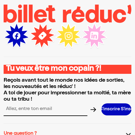
Tu veux être mon copain ?!
Reçois avant tout le monde nos idées de sorties,
les nouveautés et les réduc' !
A toi de jouer pour impressionner ta moitié, ta mère
ou ta tribu !
S’inscrire S’inscrire S’inscr
Adresse email pour la newsletter
Une question ?