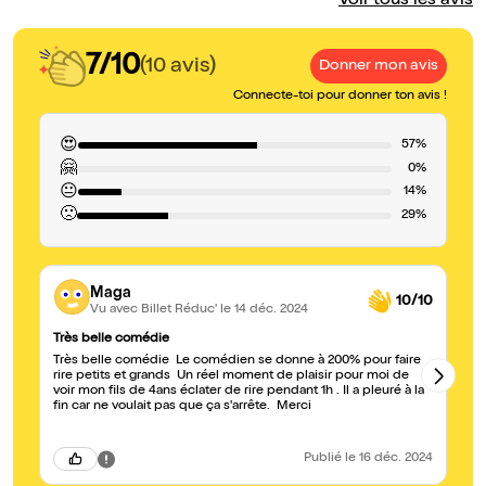
Voir tous les avis
7/10
(10 avis)
Donner mon avis
Connecte-toi pour donner ton avis !
😍
57%
🤗
0%
😐
14%
🙁
29%
Maga
10/10
Vu avec Billet Réduc'
le 14 déc. 2024
Très belle comédie
Tr
Très belle comédie Le comédien se donne à 200% pour faire
On 
rire petits et grands Un réel moment de plaisir pour moi de
écrit. Nous avons eu la cha
voir mon fils de 4ans éclater de rire pendant 1h . Il a pleuré à la
re
fin car ne voulait pas que ça s'arrête. Merci
ch
l’
Publié
le 16 déc. 2024