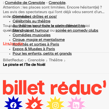
:
Comédie de Grenoble
-
Grenoble
.
Attention : les places sont limitées. Encore hésitant(e) ?
Les avis des spectateurs qui l'ont déjà vécu seront d'une
aide précieuse !
Comédies drôles et pop’
Célébrités au théâtre
Toujours à la recherche de la sortie idéale ? Voici
Au théâtre, pour faire le plein d’émotions
quelques pistes :
Stand-up et humour
ou
soirée en comedy clubs
Comédies musicales
Cirque, magie et mentalisme
Lire la suite
Activités et sorties à Paris
Expos & Musées à Paris
Pour les enfants, petits et grands
BilletReduc
Grenoble
Théâtre
Le pirate et l'île de Noël