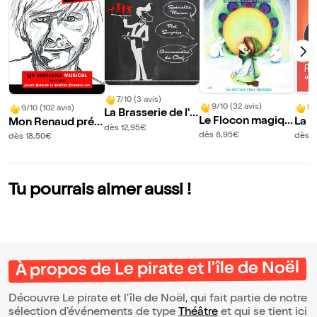
7/10 (3 avis)
9/10 (32 avis)
9/
9/10 (102 avis)
La Brasserie de l'i
Le Flocon magiqu
La G
Mon Renaud préf
mpro
dès 12,95€
e
es a
éré
dès 8,95€
dès 1
dès 18,50€
?
Tu pourrais aimer aussi !
À propos de Le pirate et l'île de Noël
Découvre Le pirate et l'île de Noël, qui fait partie de notre
sélection d’événements de type
Théâtre
et qui se tient ici