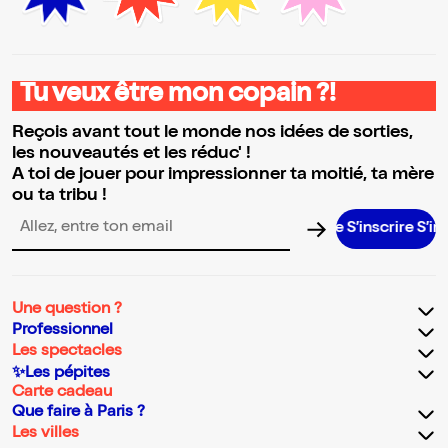
Tu veux être mon copain ?!
Reçois avant tout le monde nos idées de sorties,
les nouveautés et les réduc' !
A toi de jouer pour impressionner ta moitié, ta mère
ou ta tribu !
S’inscrire S’inscrire S
Adresse email pour la newsletter
Une question ?
Professionnel
Les spectacles
✨Les pépites
Carte cadeau
Que faire à Paris ?
Les villes