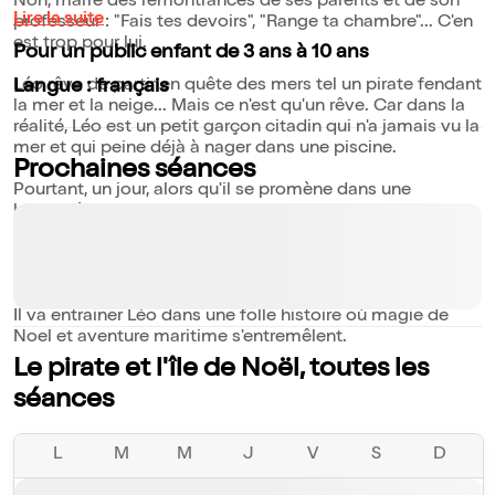
Non, marre des remontrances de ses parents et de son
Lire la suite
professeur : "Fais tes devoirs", "Range ta chambre"... C'en
est trop pour lui.
Pour un public enfant de 3 ans à 10 ans
Léo rêve de partir en quête des mers tel un pirate fendant
Langue : français
la mer et la neige... Mais ce n'est qu'un rêve. Car dans la
réalité, Léo est un petit garçon citadin qui n'a jamais vu la
mer et qui peine déjà à nager dans une piscine.
Prochaines séances
Pourtant, un jour, alors qu'il se promène dans une
bibliothèque il tombe sur un petit livre au titre
évocateur... "Comment devenir un vrai pirate". Il le prend
chez lui et une fois dans sa chambre, il décide de l'ouvrir...
Mais ce livre n'est pas un simple manuel.
Il va entrainer Léo dans une folle histoire où magie de
Noel et aventure maritime s'entremêlent.
Le pirate et l'île de Noël, toutes les
séances
L
M
M
J
V
S
D