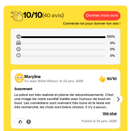
10/10
(40 avis)
Donner mon avis
Connecte-toi pour donner ton avis !
😍
100%
🤗
0%
😐
0%
🙁
0%
Maryline
10/10
Vu avec Billet Réduc'
le 23 janv. 2026
Surprenant
No
La pièce est très realiste et pleine de rebondissements. C'est
Tr
une image de notre société traitée avec humour de bout en
sc
bout. Les comédiens sont vraiment très bons et le texte est
eux
très recherché, les mots sont biens choisis. Il n'y a aucun
temps morts et nous avons rigolé toute la soirée. Nous
Voir plus
retournerons les voir, hélas c'est la dernière ce soir donc allez y
en courant.
Publié
le 24 janv. 2026