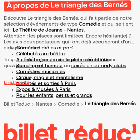
À propos de Le triangle des Bernés
Découvre Le triangle des Bernés, qui fait partie de notre
sélection d’événements de type
Comédie
et qui se tient
ici :
Le Théâtre de Jeanne
-
Nantes
.
Attention : les places sont limitées. Encore hésitant(e) ?
Les avis des spectateurs qui l'ont déjà vécu seront d'une
aide précieuse !
Comédies drôles et pop’
Célébrités au théâtre
Toujours à la recherche de la sortie idéale ? Voici
Au théâtre, pour faire le plein d’émotions
quelques pistes :
Stand-up et humour
ou
soirée en comedy clubs
Comédies musicales
Cirque, magie et mentalisme
Lire la suite
Activités et sorties à Paris
Expos & Musées à Paris
Pour les enfants, petits et grands
Le triangle des Bernés
BilletReduc
Nantes
Comédie