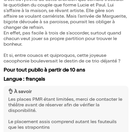
C'est au rythme de cette chanson que semble s'écouler
le quotidien du couple que forme Lucie et Paul. Lui
s'affaire à la maison, se rêvant artiste. Elle gère son
affaire se voulant carriériste. Mais l'arrivée de Marguerite,
bigote dévouée à sa paroisse, pourrait les obliger à
changer de refrain.
En effet, pas facile à trois de s'accorder, surtout quand
chacun veut jouer sa propre partition pour trouver le
bonheur.
Et si, entre couacs et quiproquos, cette joyeuse
cacophonie bouleversait le destin de ce trio déjanté ?
Pour tout public à partir de 10 ans
Langue : français
👌 À savoir
Les places PMR étant limitées, merci de contacter le
théâtre avant de réserver afin de vérifier la
disponibilité.
Le placement assis comprend autant les fauteuils
que les strapontins