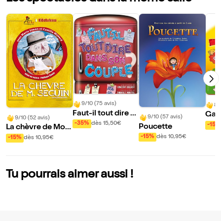
9/10 (75 avis)
8/
Faut-il tout dire d
Gabi
9/10 (57 avis)
9/10 (52 avis)
ans son couple ?
e
-35%
dès 15,50€
-15%
Poucette
La chèvre de Mon
sieur Seguin
-15%
dès 10,95€
-15%
dès 10,95€
Tu pourrais aimer aussi !