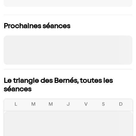
Prochaines séances
Le triangle des Bernés, toutes les
séances
L
M
M
J
V
S
D