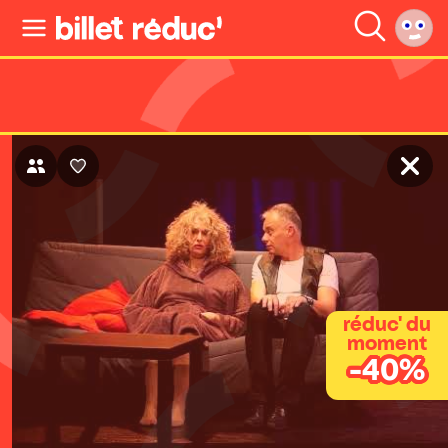
réduc' du
moment
-40%