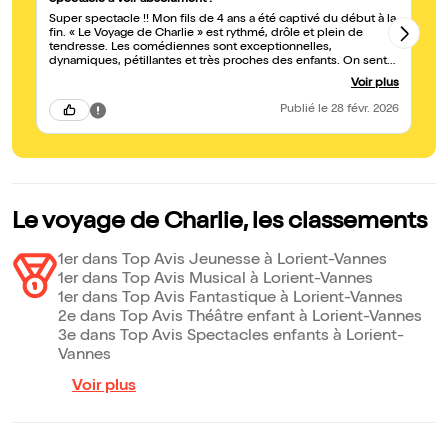
Spectacle à voir absolument !
In
Super spectacle !! Mon fils de 4 ans a été captivé du début à la
No
fin. « Le Voyage de Charlie » est rythmé, drôle et plein de
Dr
tendresse. Les comédiennes sont exceptionnelles,
ab
dynamiques, pétillantes et très proches des enfants. On sent
une vraie passion sur scène et une énergie communicative. Un
Voir plus
moment magique en famille, courez-y sans hésiter ! ?🎭
Publié
le 28 févr. 2026
Le voyage de Charlie, les classements
1er dans Top Avis Jeunesse à Lorient-Vannes
1er dans Top Avis Musical à Lorient-Vannes
1er dans Top Avis Fantastique à Lorient-Vannes
2e dans Top Avis Théâtre enfant à Lorient-Vannes
3e dans Top Avis Spectacles enfants à Lorient-
Vannes
Voir plus