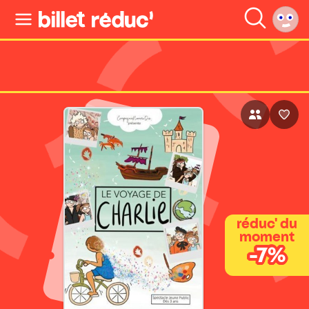
réduc' du
moment
-7%