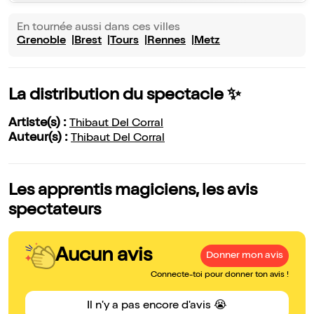
En tournée aussi dans ces villes
Grenoble
Brest
Tours
Rennes
Metz
La distribution du spectacle ✨
Artiste(s) :
Thibaut Del Corral
Auteur(s) :
Thibaut Del Corral
Les apprentis magiciens, les avis
spectateurs
Aucun avis
Donner mon avis
Connecte-toi pour donner ton avis !
Il n'y a pas encore d'avis 😭