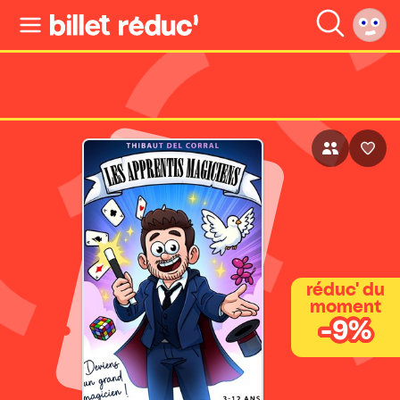
réduc' du
moment
-9%