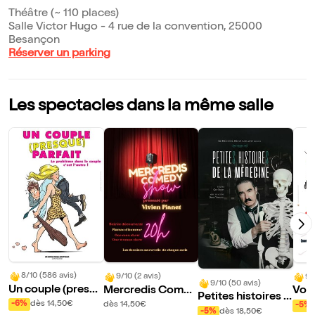
Théâtre (~ 110 places)
Salle Victor Hugo - 4 rue de la convention, 25000
Besançon
Réserver un parking
Les spectacles dans la même salle
8/10 (586 avis)
9/10 (2 avis)
9/
9/10 (50 avis)
Un couple (presqu
Mercredis Comed
Vou
Petites histoires d
e) parfait
y Show
rass
-6%
dès 14,50€
dès 14,50€
-5%
e la médecine
-5%
dès 18,50€