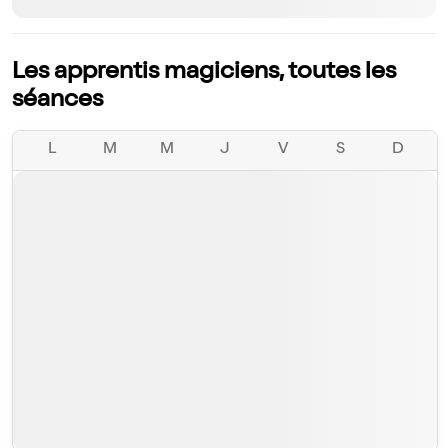
Les apprentis magiciens, toutes les
séances
L
M
M
J
V
S
D