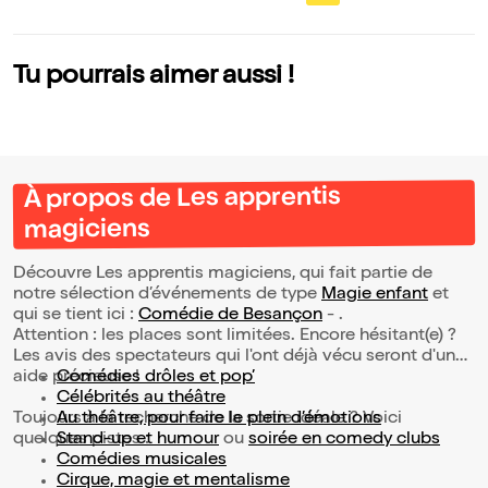
Tu pourrais aimer aussi !
À propos de Les apprentis
magiciens
Découvre Les apprentis magiciens, qui fait partie de
notre sélection d’événements de type
Magie enfant
et
qui se tient ici :
Comédie de Besançon
- .
Attention : les places sont limitées. Encore hésitant(e) ?
Les avis des spectateurs qui l'ont déjà vécu seront d'une
aide précieuse !
Comédies drôles et pop’
Célébrités au théâtre
Toujours à la recherche de la sortie idéale ? Voici
Au théâtre, pour faire le plein d’émotions
quelques pistes :
Stand-up et humour
ou
soirée en comedy clubs
Comédies musicales
Cirque, magie et mentalisme