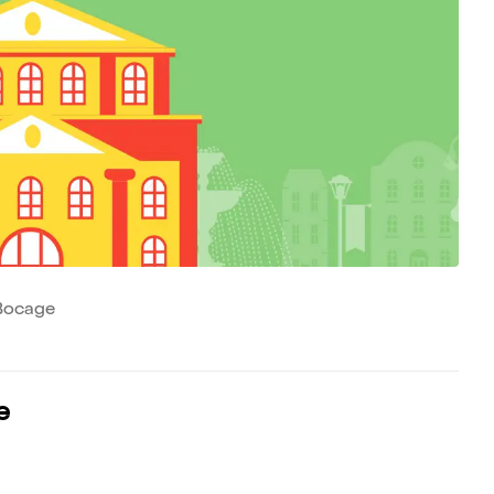
 Bocage
e