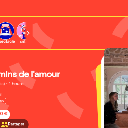
b
pectacle
Enfant
Concert
Activité
Expo et musée
mins de l'amour
is)
•
1 heure
6
que
00 €
Partager