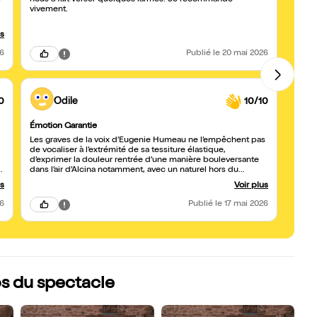
e
nous a fait verser quelques larmes. Je recommande
Eugén
vivement.
d’une
dans 
Humea
us
26
Publié
le 20 mai 2026
0
Odile
10/10
Émotion Garantie
Bravo
Les graves de la voix d’Eugenie Humeau ne l’empêchent pas
Récita
de vocaliser à l’extrémité de sa tessiture élastique,
specta
d’exprimer la douleur rentrée d’une manière bouleversante
parfai
a
dans l’air d’Alcina notamment, avec un naturel hors du
.
commun pour passer d’une langue à l’autre. Un récital de
us
Voir plus
qualité, très original, et un avenir prometteur pour Eugénie et
Anna sa pianiste.
26
Publié
le 17 mai 2026
os du spectacle