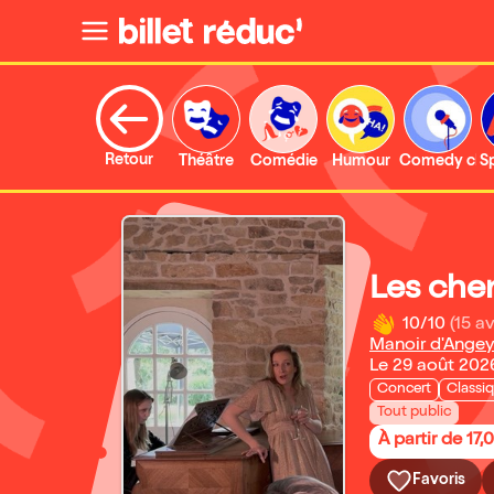
Retour
Théâtre
Comédie
Humour
Comedy clu
S
Les che
10/10
(15 av
Manoir d'Angey
Le 29 août 202
Concert
Classi
Tout public
À partir de 17,
Favoris