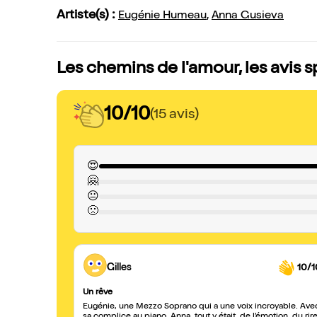
Artiste(s) :
Eugénie Humeau
,
Anna Gusieva
Les chemins de l'amour, les avis 
10/10
(15 avis)
😍
🤗
😐
🙁
Gilles
10/1
Un rêve
Eugénie, une Mezzo Soprano qui a une voix incroyable. Ave