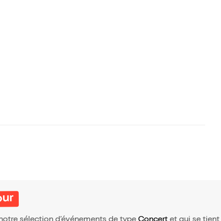
our
e notre sélection d’événements de type
Concert
et qui se tient 