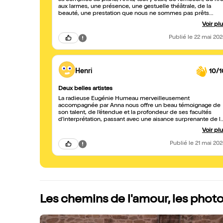
sa complice au piano, Anna, tout y était, de l’émotion, du rir
aux larmes, une présence, une gestuelle théâtrale, de la
beauté, une prestation que nous ne sommes pas prêts
d’oublier. Bravo. Gilles et Caroline
Voir pl
Publié
le 22 mai 20
Henri
10/1
Deux belles artistes
La radieuse Eugénie Humeau merveilleusement
accompagnée par Anna nous offre un beau témoignage de
son talent, de l’étendue et la profondeur de ses facultés
d’interprétation, passant avec une aisance surprenante de l
comédie musicale à l’opéra seria. Je recommande vivement
Voir pl
Publié
le 21 mai 20
Les chemins de l'amour, les phot