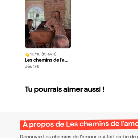
10/10 (15 avis)
Les chemins de l'am
our
dès 17€
Tu pourrais aimer aussi !
À propos de Les chemins de l'am
Découvre Les chemins de l'amour, qui fait partie d