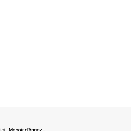
ici :
Manoir d'Angey
- .