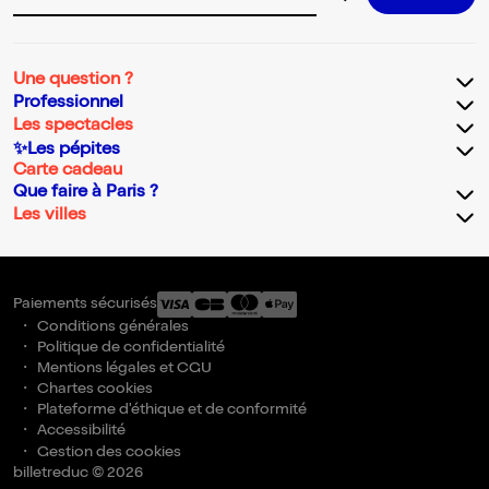
Adresse email pour la newsletter
Une question ?
Professionnel
Les spectacles
✨Les pépites
Carte cadeau
Que faire à Paris ?
Les villes
Paiements sécurisés
Conditions générales
Politique de confidentialité
Mentions légales et CGU
Chartes cookies
Plateforme d'éthique et de conformité
Accessibilité
Gestion des cookies
billetreduc © 2026