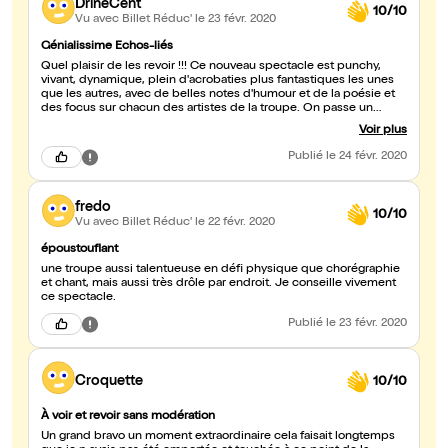
DrineCent
10/10
Vu avec Billet Réduc'
le 23 févr. 2020
Génialissime Echos-liés
Quel plaisir de les revoir !!! Ce nouveau spectacle est punchy,
vivant, dynamique, plein d'acrobaties plus fantastiques les unes
que les autres, avec de belles notes d'humour et de la poésie et
des focus sur chacun des artistes de la troupe. On passe un
excellent moment ! A voir et à revoir !!!
Voir plus
Publié
le 24 févr. 2020
fredo
10/10
Vu avec Billet Réduc'
le 22 févr. 2020
époustouflant
une troupe aussi talentueuse en défi physique que chorégraphie
et chant, mais aussi très drôle par endroit. Je conseille vivement
ce spectacle.
Publié
le 23 févr. 2020
Croquette
10/10
À voir et revoir sans modération
Un grand bravo un moment extraordinaire cela faisait longtemps