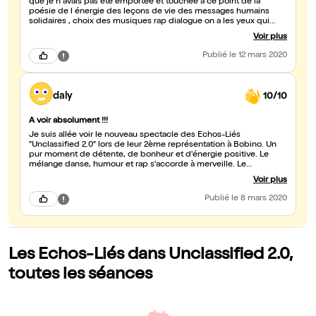
que je n avais pas été emportée et touchée à ce point de la
poésie de l énergie des leçons de vie des messages humains
solidaires , choix des musiques rap dialogue on a les yeux qui
brillent tout est maginifique emporté par l énergie de tous ces
Voir plus
comédiens à voir et revoir spectacle pour toute la famille que du
bonheur un grand grand merci pour votre énergie votre gaité et
Publié
le 12 mars 2020
solidarité palpable bravo
daly
10/10
A voir absolument !!!
Je suis allée voir le nouveau spectacle des Echos-Liés
"Unclassified 2.0" lors de leur 2ème représentation à Bobino. Un
pur moment de détente, de bonheur et d'énergie positive. Le
mélange danse, humour et rap s'accorde à merveille. Le
spectateur ne s'ennuie pas une seconde grâce à une mise en
Voir plus
scène hyper pêchue et des artistes généreux et talentueux. Moi-
même danseuse et comédienne, j'ai eu le smile du début jusqu'à
Publié
le 8 mars 2020
la fin et une grosse envie de monter sur scène pour partager ce
moment avec eux. Mention spéciale à Ortega, continue à mener
et porter ta troupe comme tu le fais en transmettant un message
ultra-positif :-D ! Bravo et merci à tous !
Les Echos-Liés dans Unclassified 2.0,
toutes les séances