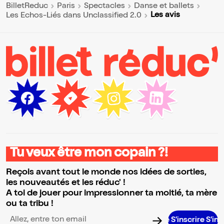
BilletReduc
Paris
Spectacles
Danse et ballets
Les avis
Les Echos-Liés dans Unclassified 2.0
Tu veux être mon copain ?!
Reçois avant tout le monde nos idées de sorties,
les nouveautés et les réduc' !
A toi de jouer pour impressionner ta moitié, ta mère
ou ta tribu !
S’inscrire S’inscrir