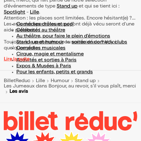
plaît, merci, qui fait partie de notre sélection
d’événements de type
Stand up
et qui se tient ici :
Spotlight
-
Lille
.
Attention : les places sont limitées. Encore hésitant(e) ?
Les avis des spectateurs qui l'ont déjà vécu seront d'une
Comédies drôles et pop’
aide précieuse !
Célébrités au théâtre
Au théâtre, pour faire le plein d’émotions
Toujours à la recherche de la sortie idéale ? Voici
Stand-up et humour
ou
soirée en comedy clubs
quelques pistes :
Comédies musicales
Cirque, magie et mentalisme
Lire la suite
Activités et sorties à Paris
Expos & Musées à Paris
Pour les enfants, petits et grands
BilletReduc
Lille
Humour
Stand up
Les Jumeaux dans Bonjour, au revoir, s'il vous plaît, merci
Les avis