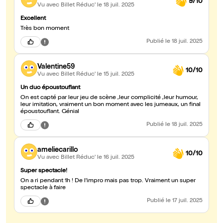
9/10
Vu avec Billet Réduc'
le 18 juil. 2025
Excellent
Très bon moment
Publié
le 18 juil. 2025
Valentine59
10/10
Vu avec Billet Réduc'
le 15 juil. 2025
Un duo époustouflant
On est capté par leur jeu de scène ,leur complicité ,leur humour,
leur imitation, vraiment un bon moment avec les jumeaux, un final
époustouflant. Génial
Publié
le 18 juil. 2025
ameliecarillo
10/10
Vu avec Billet Réduc'
le 16 juil. 2025
Super spectacle!
On a ri pendant 1h ! De l'impro mais pas trop. Vraiment un super
spectacle à faire
Publié
le 17 juil. 2025