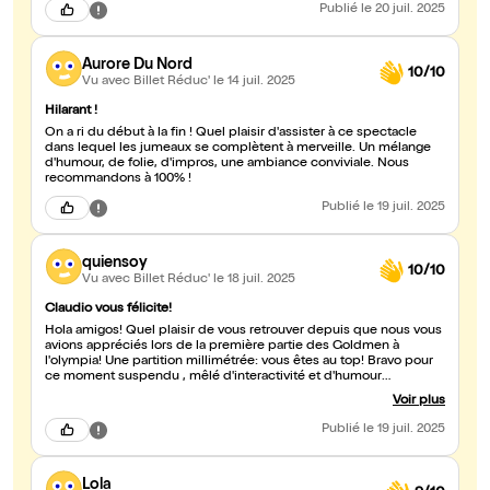
Publié
le 20 juil. 2025
Aurore Du Nord
10/10
Vu avec Billet Réduc'
le 14 juil. 2025
Hilarant !
On a ri du début à la fin ! Quel plaisir d'assister à ce spectacle
dans lequel les jumeaux se complètent à merveille. Un mélange
d'humour, de folie, d'impros, une ambiance conviviale. Nous
recommandons à 100% !
Publié
le 19 juil. 2025
quiensoy
10/10
Vu avec Billet Réduc'
le 18 juil. 2025
Claudio vous félicite!
Hola amigos! Quel plaisir de vous retrouver depuis que nous vous
avions appréciés lors de la première partie des Goldmen à
l'olympia! Une partition millimétrée: vous êtes au top! Bravo pour
ce moment suspendu , mêlé d'interactivité et d'humour
bienfaisant. Un spectacle qui devrait être remboursé par la
Voir plus
sécurité sociale ! Que du bonheur. J'engage vivement les
spectateurs qui ne vous connaitraient pas à venir découvrir des
Publié
le 19 juil. 2025
jumeaux incomparables dans ce spectacle dynmaisant et ô
combien réaliste.Muchas gracias y hasta prono.Claudio
Lola