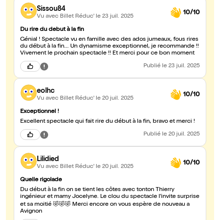
Sissou84
10/10
Vu avec Billet Réduc'
le 23 juil. 2025
Du rire du debut à la fin
Génial ! Spectacle vu en famille avec des ados jumeaux, fous rires
du début à la fin... Un dynamisme exceptionnel, je recommande !!
Vivement le prochain spectacle !! Et merci pour ce bon moment
Publié
le 23 juil. 2025
eolhc
10/10
Vu avec Billet Réduc'
le 20 juil. 2025
Exceptionnel !
Excellent spectacle qui fait rire du début à la fin, bravo et merci !
Publié
le 20 juil. 2025
Lilidied
10/10
Vu avec Billet Réduc'
le 20 juil. 2025
Quelle rigolade
Du début à la fin on se tient les côtes avec tonton Thierry
ingénieur et mamy Jocelyne. Le clou du spectacle l'invite surprise
et sa moitié 🤣🤣🤣 Merci encore on vous espère de nouveau a
Avignon