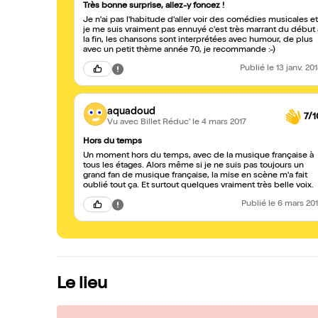
Très bonne surprise, allez-y foncez !
Je n'ai pas l'habitude d'aller voir des comédies musicales et
je me suis vraiment pas ennuyé c'est très marrant du début 
la fin, les chansons sont interprétées avec humour, de plus
avec un petit thème année 70, je recommande :-)
Publié
le 13 janv. 20
aquadoud
7/1
Vu avec Billet Réduc'
le 4 mars 2017
Hors du temps
Un moment hors du temps, avec de la musique française à
tous les étages. Alors même si je ne suis pas toujours un
grand fan de musique française, la mise en scène m'a fait
oublié tout ça. Et surtout quelques vraiment très belle voix.
Publié
le 6 mars 20
Le lieu