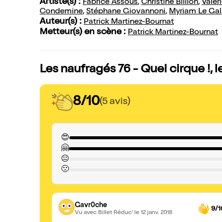
Artiste(s) :
Fabrice Assous
,
Christine Billion
,
Valér
Condemine
,
Stéphane Giovannoni
,
Myriam Le Gal
Auteur(s) :
Patrick Martinez-Bournat
Metteur(s) en scène :
Patrick Martinez-Bournat
Les naufragés 76 - Quel cirque !, 
8/10
(5 avis)
😍
🤗
😐
🙁
Gavr0che
9/1
Vu avec Billet Réduc'
le 12 janv. 2018