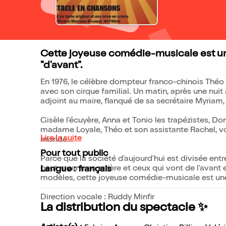
Cette joyeuse comédie-musicale est une
"d'avant".
En 1976, le célèbre dompteur franco-chinois Théo
avec son cirque familial. Un matin, après une nuit 
adjoint au maire, flanqué de sa secrétaire Myriam, q
Gisèle l'écuyère, Anna et Tonio les trapézistes, Do
madame Loyale, Théo et son assistante Rachel, vo
Lire la suite
monde...
Pour tout public
Parce que la société d'aujourd'hui est divisée entr
peut revenir en arrière et ceux qui vont de l'avan
Langue : français
modèles, cette joyeuse comédie-musicale est une 
Direction vocale : Ruddy Minfir
La distribution du spectacle ✨