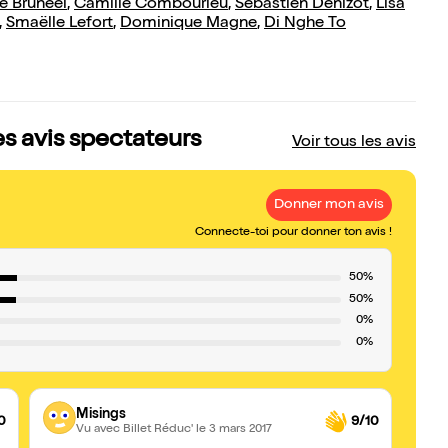
ie Bruneel
,
Camille Combourieu
,
Sébastien Denizot
,
Lisa
,
Smaëlle Lefort
,
Dominique Magne
,
Di Nghe To
les avis spectateurs
Voir tous les avis
Donner mon avis
Connecte-toi pour donner ton avis !
50%
50%
0%
0%
Misings
0
9/10
Vu avec Billet Réduc'
le 3 mars 2017