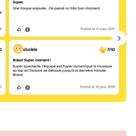
Super.
A voir
Une troupe enjouée. J'ai passé un très bon moment.
Histo
à
talen
conte 
18
Publié
le 4 mars 2017
0
sbolela
7/10
Bravo! Super moment !
Super spectacle, l'équipe est hyper dynamique la musique
au top et l'histoire se dénoue jusqu'à la dernière minute.
Bravo!
17
Publié
le 12 janv. 2018