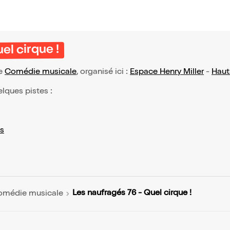
el cirque !
pe
Comédie musicale
, organisé ici :
Espace Henry Miller
-
Haut
elques pistes :
s
Les naufragés 76 - Quel cirque !
omédie musicale