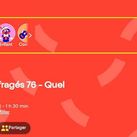
Enfant
Concert
Activité
Expo et musée
ragés 76 - Quel
)
•
1 h 30 min
iller
Partager