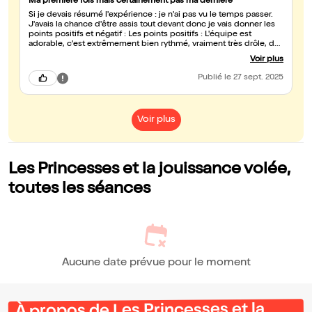
Ma première fois mais certainement pas ma dernière
Si je devais résumé l'expérience : je n'ai pas vu le temps passer.
J'avais la chance d'être assis tout devant donc je vais donner les
points positifs et négatif : Les points positifs : L'équipe est
adorable, c'est extrêmement bien rythmé, vraiment très drôle, de
la sensualité et de l'érotisme incroyablement bien amené, le côté
Voir plus
interactif rajoute vraiment quelque chose de non négligeable et je
vous assure que personne ne sera laisser pour compte, le
Publié
le 27 sept. 2025
consentement et vraiment bien respecté aussi (un détail qui as
grandement son importance) Point négatif : Quand ça se termine
on as envie d'en avoir encore Enfin bref vraiment c'était ma toute
première expérience dans un théâtre érotique et je peux vous
Voir plus
assurez que je reviendrai avec grand plaisir pour pouvoir
découvrir tous les différents spectacles que peuvent proposer
les sweeties !
Les Princesses et la jouissance volée,
toutes les séances
Aucune date prévue pour le moment
À propos de Les Princesses et la