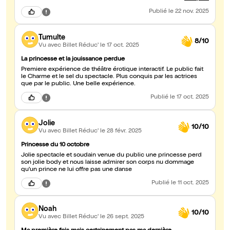
options de participation. Danaé est attentive, curieuse, et ne
spoïle pas les détails : cool 👍🏼. Pièce très drôle avec de jolis strip,
Publié
le 22 nov. 2025
et, bravo Mesdames, de très belles voix. Un final avec une
participation très active des deux couples aux bracelets rouges,
dont nous étions, pour notre plus grand plaisir, et j’espère aussi,
Tumulte
celui du public… Nous attendons le prochain spectacle avec
8/10
Vu avec Billet Réduc'
le 17 oct. 2025
impatience, puisque nous avons déjà participé aux 2 précédents.
😢
La princesse et la jouissance perdue
Premiere expérience de théâtre érotique interactif. Le public fait
le Charme et le sel du spectacle. Plus conquis par les actrices
que par le public. Une belle expérience.
Publié
le 17 oct. 2025
Jolie
10/10
Vu avec Billet Réduc'
le 28 févr. 2025
Princesse du 10 octobre
Jolie spectacle et soudain venue du public une princesse perd
son jolie body et nous laisse admirer son corps nu dommage
qu'un prince ne lui offre pas une danse
Publié
le 11 oct. 2025
Noah
10/10
Vu avec Billet Réduc'
le 26 sept. 2025