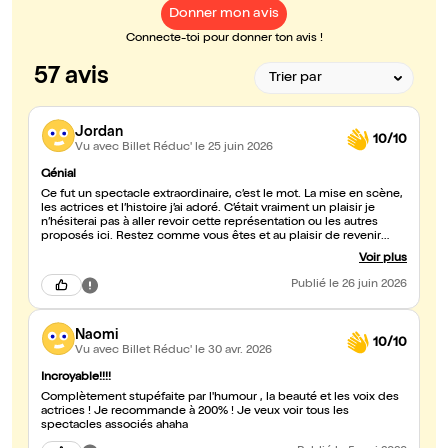
Donner mon avis
Connecte-toi pour donner ton avis !
57 avis
Jordan
10/10
Vu avec Billet Réduc'
le 25 juin 2026
Génial
Ce fut un spectacle extraordinaire, c’est le mot. La mise en scène,
les actrices et l’histoire j’ai adoré. C’était vraiment un plaisir je
n’hésiterai pas à aller revoir cette représentation ou les autres
proposés ici. Restez comme vous êtes et au plaisir de revenir
partager un moment avec vous.
Voir plus
Publié
le 26 juin 2026
Naomi
10/10
Vu avec Billet Réduc'
le 30 avr. 2026
Incroyable!!!!
Complètement stupéfaite par l'humour , la beauté et les voix des
actrices ! Je recommande à 200% ! Je veux voir tous les
spectacles associés ahaha