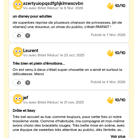
azertyuiopqsdfghjklmwxcvbn
10/10
Vu avec Billet Réduc'
le 6 févr. 2026
un disney pour adultes
de superbes reprise de plusieurs chanson de princesses, (et de
vilaines) une douceur, un show du public, c'était PARFAIT !
Publié
le 7 févr. 2026
Laurent
10/10
Vu avec Billet Réduc'
le 23 oct. 2025
Très bien et plein d'émotions...
On est venu à deux c'était super chouette on a aimé et surtout la
délicatesse. Merci
Publié
le 4 févr. 2026
jef
10/10
Vu avec Billet Réduc'
le 21 nov. 2025
Drôle et Sexy
Très bel accueil au bar, comme toujours, pour cette fois-ci notre
troisième visite. Comme d’habitude, ma compagne et moi-même
avons choisi des bracelets rouges. Très belle mise en scène, avec
une équipe de sweeties très attentive au public, dès l’entrée, avec
Danaé qui nous a convoqués pour discuter en tête à têtes, de nos
Voir plus