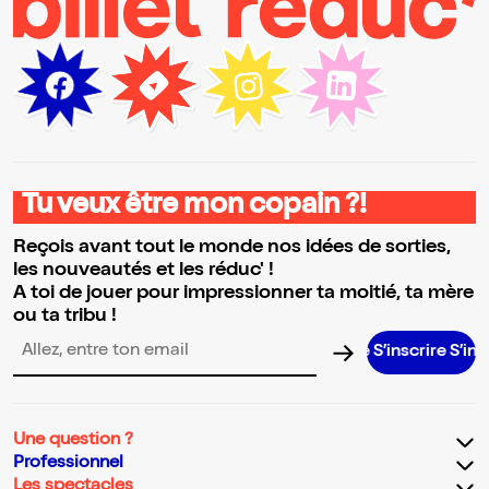
Tu veux être mon copain ?!
Reçois avant tout le monde nos idées de sorties,
les nouveautés et les réduc' !
A toi de jouer pour impressionner ta moitié, ta mère
ou ta tribu !
S’inscrire S’inscrire 
Adresse email pour la newsletter
Une question ?
Professionnel
Les spectacles