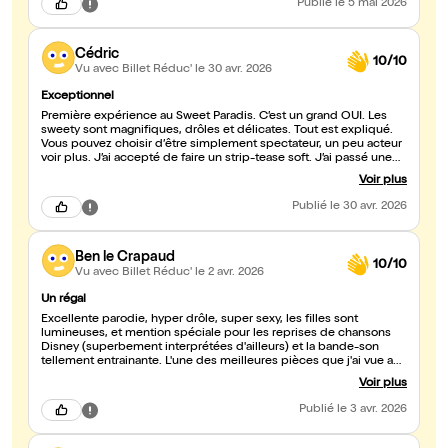
Publié
le 5 mai 2026
Cédric
10/10
Vu avec Billet Réduc'
le 30 avr. 2026
Exceptionnel
Première expérience au Sweet Paradis. C’est un grand OUI. Les
sweety sont magnifiques, drôles et délicates. Tout est expliqué.
Vous pouvez choisir d’être simplement spectateur, un peu acteur
voir plus. J’ai accepté de faire un strip-tease soft. J’ai passé une
excellente soirée. Merci à toute l'équipe. ??
Voir plus
Publié
le 30 avr. 2026
Ben le Crapaud
10/10
Vu avec Billet Réduc'
le 2 avr. 2026
Un régal
Excellente parodie, hyper drôle, super sexy, les filles sont
lumineuses, et mention spéciale pour les reprises de chansons
Disney (superbement interprétées d'ailleurs) et la bande-son
tellement entrainante. L'une des meilleures pièces que j'ai vue au
Sweet, on en redemande. The show must go on.
Voir plus
Publié
le 3 avr. 2026