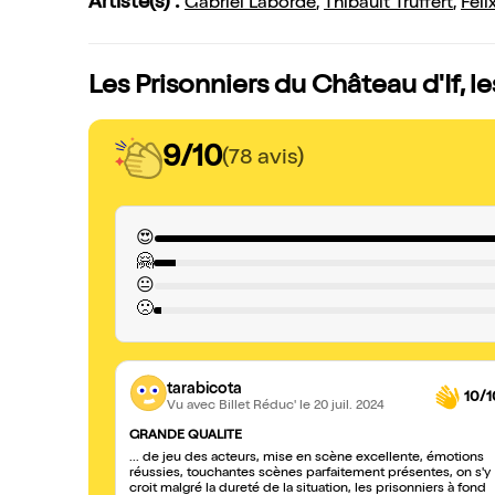
Artiste(s) :
Gabriel Laborde
,
Thibault Truffert
,
Féli
Les Prisonniers du Château d'If, l
9/10
(78 avis)
😍
🤗
😐
🙁
tarabicota
10/1
Vu avec Billet Réduc'
le 20 juil. 2024
GRANDE QUALITE
... de jeu des acteurs, mise en scène excellente, émotions
réussies, touchantes scènes parfaitement présentes, on s'y
croit malgré la dureté de la situation, les prisonniers à fond