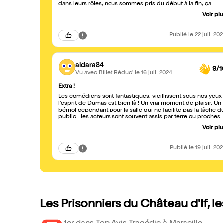
dans leurs rôles, nous sommes pris du début à la fin, ça
bouscule et fait réfléchir sur l'incarcération dans les
Voir pl
conditions inhumaines, sur la rencontre, l'attachement,
l'absolue vitale nécessité de communiquer, partager,
échanger, se sentir vivant. Un véritable plus au film qui est
Publié
le 22 juil. 20
sorti récemment et vraiment complémentaire. Met en
exergue l'écoute à l'autre, la générosité, le lien à créer entre
humains
aldara84
9/1
Vu avec Billet Réduc'
le 16 juil. 2024
Extra !
Les comédiens sont fantastiques, vieillissent sous nos yeux 
l'esprit de Dumas est bien là ! Un vrai moment de plaisir. Un
bémol cependant pour la salle qui ne facilite pas la tâche d
public : les acteurs sont souvent assis par terre ou proches
du sol et au delà du 3ème rang, on ne les voit pas, c'est très
Voir pl
dommage
Publié
le 19 juil. 20
Les Prisonniers du Château d'If, 