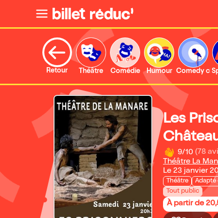
Retour
Théâtre
Comédie
Humour
Comedy clu
S
Les Pris
Château
9/10
(78 avi
Théâtre La Man
Le 23 janvier 2
Théâtre
Adapté
Tout public
À partir de 20