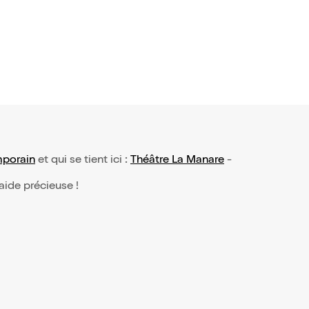
mporain
et qui se tient ici :
Théâtre La Manare
-
 aide précieuse !