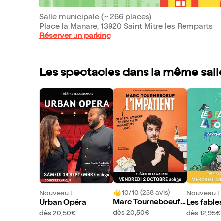
Salle municipale (~ 266 places)
Place la Manare, 13920 Saint Mitre les Remparts
Réserver un parking
Les spectacles dans la même sall
10/10 (258 avis)
Nouveau !
Nouveau !
Marc Tourneboeuf
Urban Opéra
Les fable
dans L'Impatient
taine
dès 20,50€
dès 20,50€
dès 12,95€