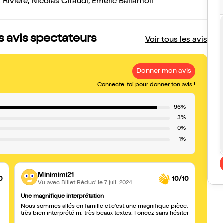
x Rivière
,
Nicolas Giraudi
,
Emeric Ballamoli
es avis spectateurs
Voir tous les avis
Donner mon avis
Connecte-toi pour donner ton avis !
96%
3%
0%
1%
Minimimi21
0
10/10
Vu avec Billet Réduc'
le 7 juil. 2024
Une magnifique interprétation
Magist
Nous sommes allés en famille et c'est une magnifique pièce,
Une t
très bien interprété m, très beaux textes. Foncez sans hésiter
sensib
pas vu