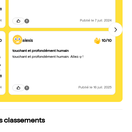
appla
avant 
us
l'oeuv
besoi
24
Publié
le 7 juil. 2024
0
alexis
10/10
touchant et profondément humain
Super
;
touchant et profondément humain. Allez-y !
J'ai 
de la
u
us
24
Publié
le 16 juil. 2025
les classements