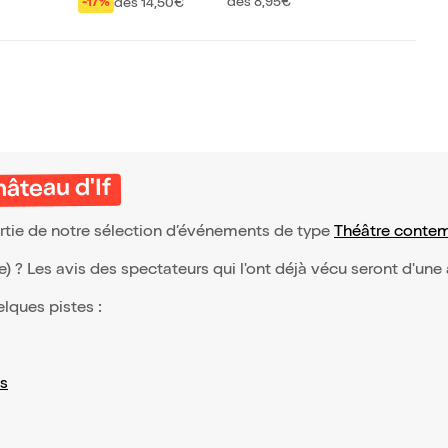
des chansons
dès 8,95€
dès 14,50€
-17%
âteau d'If
partie de notre sélection d’événements de type
Théâtre conte
(e) ? Les avis des spectateurs qui l'ont déjà vécu seront d'une
elques pistes :
s