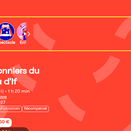
b
pectacle
Enfant
Concert
Activité
onniers du
 d'If
s)
•
1 h 20 min
are
027
 d'un roman
Récompensé
,50 €