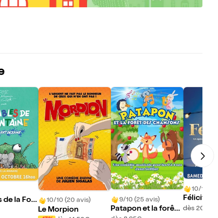
e
10/10 (11
Félicità
9/10 (25 avis)
s de la Fon
10/10 (20 avis)
dès 20,50
Patapon et la forêt
Le Morpion