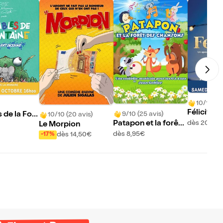
10/10 (11
Félicità
9/10 (25 avis)
s de la Fon
10/10 (20 avis)
dès 20,50
Patapon et la forêt
Le Morpion
des chansons
dès 8,95€
dès 14,50€
-17%