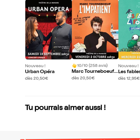
10/10 (258 avis)
Nouveau !
Nouveau !
Marc Tourneboeuf
Urban Opéra
Les fable
dans L'Impatient
taine
dès 20,50€
dès 20,50€
dès 12,95€
Tu pourrais aimer aussi !