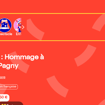
b
pectacle
Enfant
Concert
Activité
 : Hommage à
 Pagny
are
n française
,50 €