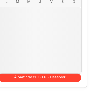
L
M
M
J
V
S
D
À partir de 20,50 € - Réserver