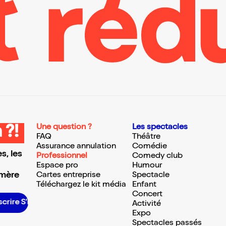
Une question ?
Les spectacles
 ?!
FAQ
Théâtre
Assurance annulation
Comédie
s, les
Professionnel
Comedy club
Espace pro
Humour
 mère
Cartes entreprise
Spectacle
Téléchargez le kit média
Enfant
Concert
rire S’inscrire S’inscrire S’inscrire S’inscrire S’inscrire S’inscrire S’inscrire S’inscrire S’inscrire S’inscrire S’inscrire
Activité
Expo
Spectacles passés