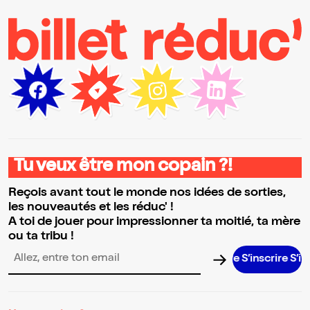
Tu veux être mon copain ?!
Reçois avant tout le monde nos idées de sorties,
les nouveautés et les réduc' !
A toi de jouer pour impressionner ta moitié, ta mère
ou ta tribu !
S’inscrire S’inscrir
Adresse email pour la newsletter