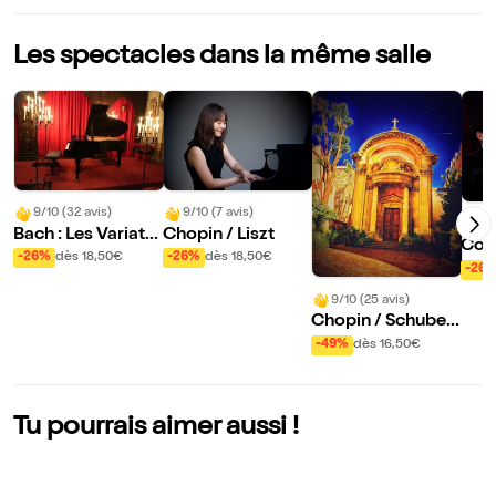
Les spectacles dans la même salle
9/10 (32 avis)
9/10 (7 avis)
10
Bach : Les Variatio
Chopin / Liszt
Con
ns Goldberg
-26%
dès 18,50€
-26%
dès 18,50€
dell
-26
9/10 (25 avis)
Chopin / Schubert
/ Satie / Beethove
-49%
dès 16,50€
n / Debussy
Tu pourrais aimer aussi !