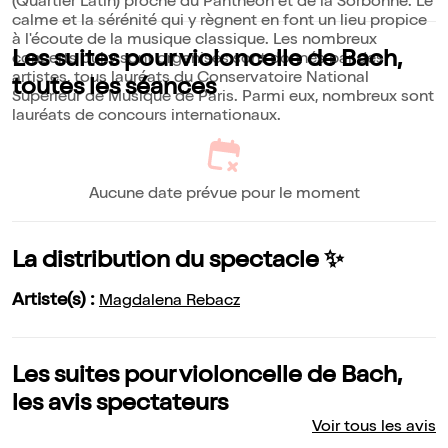
(Quartier Latin) proche du Panthéon et de la Sorbonne. Le
calme et la sérénité qui y règnent en font un lieu propice
à l'écoute de la musique classique. Les nombreux
Les suites pour violoncelle de Bach,
concerts qui y sont organisés sont donnés par des
artistes, tous lauréats du Conservatoire National
toutes les séances
Supérieur de Musique de Paris. Parmi eux, nombreux sont
lauréats de concours internationaux.
Aucune date prévue pour le moment
La distribution du spectacle ✨
Artiste(s) :
Magdalena Rebacz
Les suites pour violoncelle de Bach,
les avis spectateurs
Voir tous les avis