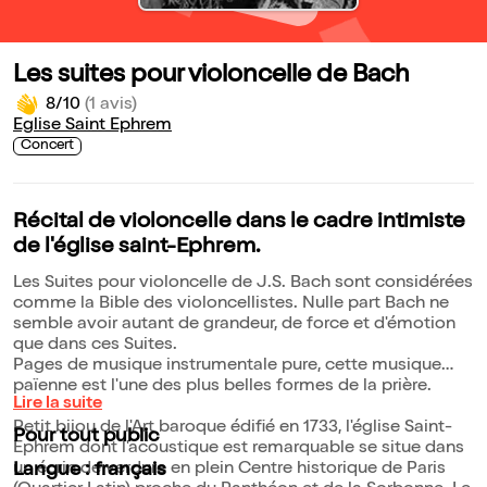
Les suites pour violoncelle de Bach
8/10
(1 avis)
Eglise Saint Ephrem
Concert
Récital de violoncelle dans le cadre intimiste
de l'église saint-Ephrem.
Les Suites pour violoncelle de J.S. Bach sont considérées
comme la Bible des violoncellistes. Nulle part Bach ne
semble avoir autant de grandeur, de force et d'émotion
que dans ces Suites.
Pages de musique instrumentale pure, cette musique
païenne est l'une des plus belles formes de la prière.
Lire la suite
Petit bijou de l'Art baroque édifié en 1733, l'église Saint-
Pour tout public
Ephrem dont l'acoustique est remarquable se situe dans
un écrin de verdure en plein Centre historique de Paris
Langue : français