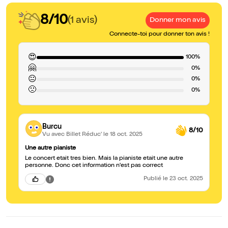
8/10
(1 avis)
Donner mon avis
Connecte-toi pour donner ton avis !
😍
100%
🤗
0%
😐
0%
🙁
0%
Burcu
8/10
Vu avec Billet Réduc'
le 18 oct. 2025
Une autre pianiste
Le concert etait tres bien. Mais la pianiste etait une autre
personne. Donc cet information n'est pas correct
Publié
le 23 oct. 2025