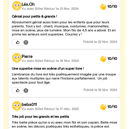
Léa.Oh
10/10
Vu avec Billet Réduc'
le 21 févr. 2024
Génial pour petits & grands !
Absolument génial aussi bien pour les enfants que pour leurs
parents. Tout y est : chant, musique, costumes, marionnettes,
mise en scène, jeux de lumière. Mon fils de 4,5 ans a adoré. Et en
prime les acteurs sont superbes. Courrez y !
Publié
le 22 févr. 2024
Pierre
10/10
Vu avec Billet Réduc'
le 18 févr. 2024
Une superbe mise en scène d’un super livre !
L'ambiance du livre est très poétiquement imagée par une troupe
aux talents multiples qui narre l'histoire parfaitement. Un joli
spectacle pour tout âge.
Publié
le 18 févr. 2024
beba011
10/10
Vu avec Billet Réduc'
le 17 déc. 2022
Très joli pour les grands et les petits
Très belle pièce qu'on a vu avec mon fils et son copain. Belle mise
en scène, les décors poétiques très esthétiques, la pièce est