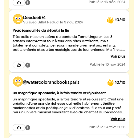
Publié
le 16 déc. 2024
Deedee974
10/10
Vu avec Billet Réduc'
le 9 nov. 2024
Yeux écarquillés du début à la fin
Très belle mise en scène du conte de Tome Ungerer. Les 3
artistes interprètent tour à tour des rôles différents, mais
totalement complets. Je recommande vivement aux enfants,
petits enfants et adultes nostalgiques de leur enfance. Ma fille a,
par contre, été déçue de ne pas avoir vu le trésor à l'ouverture du
Voir plus
coffre ;-)
Publié
le 10 nov. 2024
@watercolorandbooksparis
10/10
un magnifique spectacle, à la fois tendre et réjouissant.
un magnifique spectacle, à la fois tendre et réjouissant. C'est une
création d'une grande richesse qui mêle habilement théâtre,
marionnettes et de poétiques jeux d' ombres. ?Le tout est porté
par un univers musical envoûtant avec du chant et du bandonéon
en direct. Bravo !!
Voir plus
Publié
le 24 févr. 2026