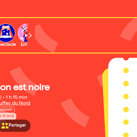
b
pectacle
Enfant
Concert
Activité
Expo et musée
on est noire
)
•
1 h 15 min
uffes du Nord
porain
e 12 ans)
Partager