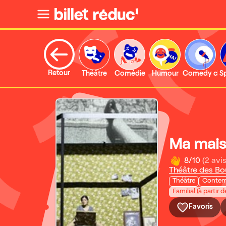
Retour
Théâtre
Comédie
Humour
Comedy clu
S
Ma mais
8/10
(2 avis
Théâtre des Bo
Théâtre
Contem
Familial (à partir d
Favoris