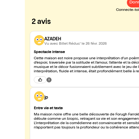
Donn
Connecte-toi 
2 avis
AZADEH
Vu avec Billet Réduc'
le 26 févr. 2026
Spectacle intense
Cette maison est noire propose une interprétation d’un poè
d’espoir, traversée par la solitude et l’amour, l’attente et la d
musique et le décor fusionnaient subtilement avec le jeu de l
interprétation, fluide et intense, était profondément belle à re
jp
Entre vie et texte
Ma maison noire offre une belle découverte de Forugh Farrok
débute comme un biopic, retraçant sa vie et son engagement, 
L’interprétation de la comédienne est convaincante et sensible,
n’apportent pas toujours la profondeur ou la cohérence attendue
séduire.