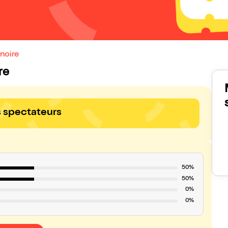
noire
re
s spectateurs
50%
50%
0%
0%