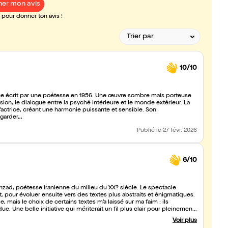
er mon avis
pour donner ton avis !
10/10
me écrit par une poétesse en 1956. Une œuvre sombre mais porteuse
écision, le dialogue entre la psyché intérieure et le monde extérieur. La
’actrice, créant une harmonie puissante et sensible. Son
garder,,,
Publié
le 27 févr. 2026
6/10
hzad, poétesse iranienne du milieu du XX? siècle. Le spectacle
pour évoluer ensuite vers des textes plus abstraits et énigmatiques.
 mais le choix de certains textes m’a laissé sur ma faim : ils
. Une belle initiative qui mériterait un fil plus clair pour pleinement
Voir plus