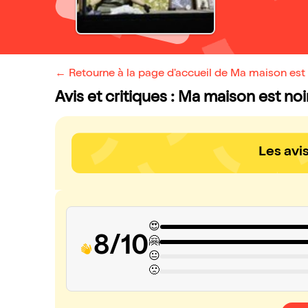
← Retourne à la page d'accueil de Ma maison est 
Avis et critiques : Ma maison est noi
Les avi
😍
8/10
🤗
😐
🙁