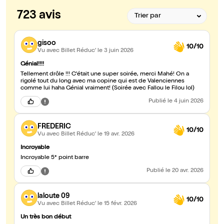
723 avis
gisoo
10/10
Vu avec Billet Réduc'
le 3 juin 2026
Génial!!!!
Tellement drôle !!! C'était une super soirée, merci Mahé! On a
rigolé tout du long avec ma copine qui est de Valenciennes
comme lui haha Génial vraiment! (Soirée avec Fallou le Filou lol)
Publié
le 4 juin 2026
FREDERIC
10/10
Vu avec Billet Réduc'
le 19 avr. 2026
Incroyable
Incroyable 5* point barre
Publié
le 20 avr. 2026
laloute 09
10/10
Vu avec Billet Réduc'
le 15 févr. 2026
Un très bon début