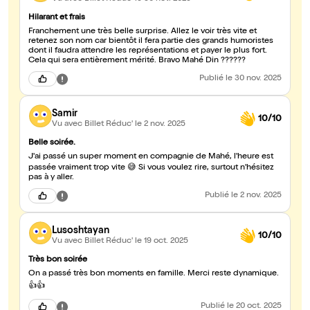
Hilarant et frais
Franchement une très belle surprise. Allez le voir très vite et
retenez son nom car bientôt il fera partie des grands humoristes
dont il faudra attendre les représentations et payer le plus fort.
Cela qui sera entièrement mérité. Bravo Mahé Din ??????
Publié
le 30 nov. 2025
Samir
10/10
Vu avec Billet Réduc'
le 2 nov. 2025
Belle soirée.
J'ai passé un super moment en compagnie de Mahé, l'heure est
passée vraiment trop vite 😅 Si vous voulez rire, surtout n'hésitez
pas à y aller.
Publié
le 2 nov. 2025
Lusoshtayan
10/10
Vu avec Billet Réduc'
le 19 oct. 2025
Très bon soirée
On a passé très bon moments en famille. Merci reste dynamique.
👍👍
Publié
le 20 oct. 2025