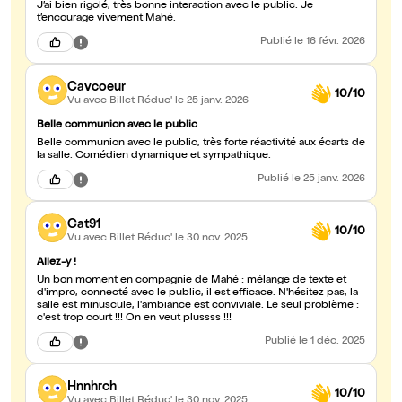
J’ai bien rigolé, très bonne interaction avec le public. Je
t’encourage vivement Mahé.
Publié
le 16 févr. 2026
Cavcoeur
10/10
Vu avec Billet Réduc'
le 25 janv. 2026
Belle communion avec le public
Belle communion avec le public, très forte réactivité aux écarts de
la salle. Comédien dynamique et sympathique.
Publié
le 25 janv. 2026
Cat91
10/10
Vu avec Billet Réduc'
le 30 nov. 2025
Allez-y !
Un bon moment en compagnie de Mahé : mélange de texte et
d'impro, connecté avec le public, il est efficace. N'hésitez pas, la
salle est minuscule, l'ambiance est conviviale. Le seul problème :
c'est trop court !!! On en veut plussss !!!
Publié
le 1 déc. 2025
Hnnhrch
10/10
Vu avec Billet Réduc'
le 30 nov. 2025