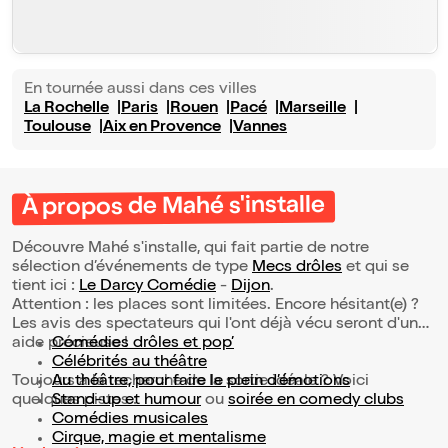
En tournée aussi dans ces villes
La Rochelle
Paris
Rouen
Pacé
Marseille
Toulouse
Aix en Provence
Vannes
À propos de Mahé s'installe
Découvre Mahé s'installe, qui fait partie de notre
sélection d’événements de type
Mecs drôles
et qui se
tient ici :
Le Darcy Comédie
-
Dijon
.
Attention : les places sont limitées. Encore hésitant(e) ?
Les avis des spectateurs qui l'ont déjà vécu seront d'une
aide précieuse !
Comédies drôles et pop’
Célébrités au théâtre
Toujours à la recherche de la sortie idéale ? Voici
Au théâtre, pour faire le plein d’émotions
quelques pistes :
Stand-up et humour
ou
soirée en comedy clubs
Comédies musicales
Cirque, magie et mentalisme