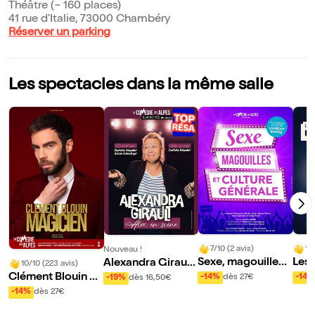
Théâtre (~ 160 places)
41 rue d'Italie, 73000 Chambéry
Réserver un parking
Les spectacles dans la même salle
7/10 (2 avis)
10
Nouveau !
Sexe, magouilles
Les
Alexandra Girault
10/10 (223 avis)
et culture général
u m
dans Alex en Scèn
Clément Blouin da
-14%
dès 27€
-14%
-19%
dès 16,50€
e
e
ns Magicien
-14%
dès 27€