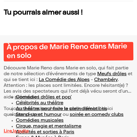
Tu pourrais aimer aussi !
À propos de Marie Reno dans Marie
en solo
Découvre Marie Reno dans Marie en solo, qui fait partie
de notre sélection d’événements de type
Meufs drôles
et
qui se tient ici :
La Comédie des Alpes
-
Chambéry
.
Attention : les places sont limitées. Encore hésitant(e) ?
Les avis des spectateurs qui l'ont déjà vécu seront d'une
aide précieuse !
Comédies drôles et pop’
Célébrités au théâtre
Toujours à la recherche de la sortie idéale ? Voici
Au théâtre, pour faire le plein d’émotions
quelques pistes :
Stand-up et humour
ou
soirée en comedy clubs
Comédies musicales
Cirque, magie et mentalisme
Lire la suite
Activités et sorties à Paris