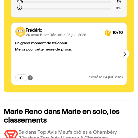
😐
1%
🙁
0%
Frédéric
10/10
Vu avec Billet Réduc'
le 23 juil. 2026
un grand moment de fraîcheur
Un
Merci pour cette heure de plaisir.
Un
fe
Publié
le 24 juil. 2026
Marie Reno dans Marie en solo, les
classements
5e dans Top Avis Meufs drôles à Chambéry