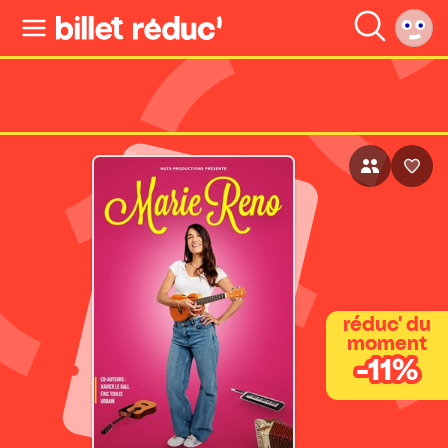
réduc' du
moment
-11%