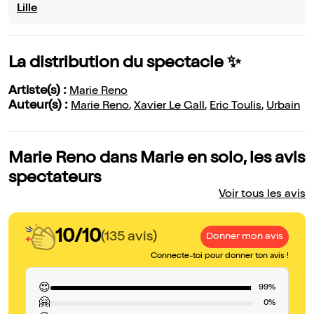
Lille
La distribution du spectacle ✨
Artiste(s) :
Marie Reno
Auteur(s) :
Marie Reno
,
Xavier Le Gall
,
Eric Toulis
,
Urbain
Marie Reno dans Marie en solo, les avis
spectateurs
Voir tous les avis
10/10
(135 avis)
Donner mon avis
Connecte-toi pour donner ton avis !
😍
99%
🤗
0%