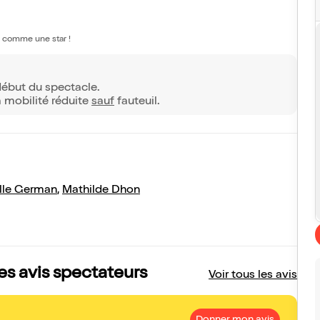
li comme une star !
 début du spectacle.
à mobilité réduite
sauf
fauteuil.
lle German
,
Mathilde Dhon
les avis spectateurs
Voir tous les avis