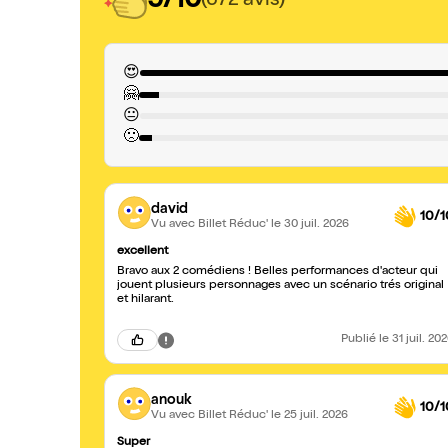
9/10
(672 avis)
😍
🤗
😐
🙁
david
10/1
Vu avec Billet Réduc'
le 30 juil. 2026
excellent
Bravo aux 2 comédiens ! Belles performances d'acteur qui
jouent plusieurs personnages avec un scénario trés original
et hilarant.
Publié
le 31 juil. 20
anouk
10/1
Vu avec Billet Réduc'
le 25 juil. 2026
Super