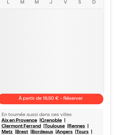
L
M
M
J
V
S
D
À partir de 19,50 € - Réserver
En tournée aussi dans ces villes
Aix en Provence
Grenoble
Clermont Ferrand
Toulouse
Rennes
Metz
Brest
Bordeaux
Angers
Tours