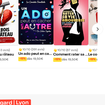
10/10 (391 avis)
03 avis)
10/10 (87 avis)
10/10 (37
Un ado peut en cac
du râteau
Comment rater sa v
Le con-v
her un autre
dès 19,50€
ie amoureuse ?
-15%
19,50€
dès 19,50€
dès 1
-15%
-15%
gard | Lyon