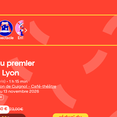
b
pectacle
Enfant
Concert
Activité
Expo et musée
au premier
| Lyon
vis)
•
1 h 15 min
son de Guignol - Café-théâtre
au 13 novembre 2026
e
50 €
23,00€