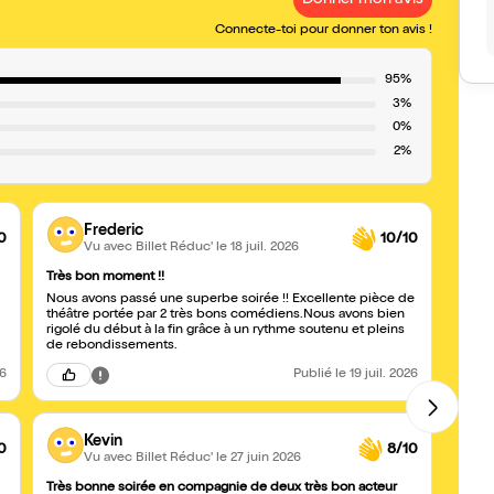
Donner mon avis
Connecte-toi pour donner ton avis !
95%
3%
0%
2%
Frederic
0
10/10
Vu avec Billet Réduc'
le 18 juil. 2026
Très bon moment !!
J’ado
Nous avons passé une superbe soirée !! Excellente pièce de
Pièce t
théâtre portée par 2 très bons comédiens.Nous avons bien
dynami
rigolé du début à la fin grâce à un rythme soutenu et pleins
choue
de rebondissements.
26
Publié
le 19 juil. 2026
Kevin
0
8/10
Vu avec Billet Réduc'
le 27 juin 2026
Très bonne soirée en compagnie de deux très bon acteur
Génial