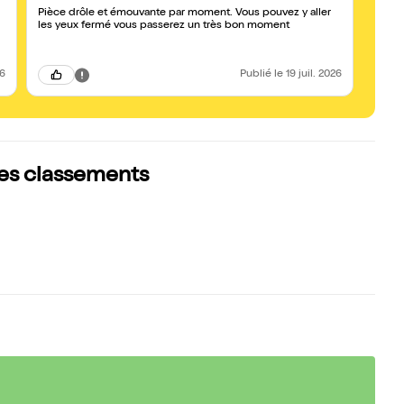
Pièce drôle et émouvante par moment. Vous pouvez y aller
Super 
les yeux fermé vous passerez un très bon moment
avec 
comédi
est bi
26
Publié
le 19 juil. 2026
 les classements