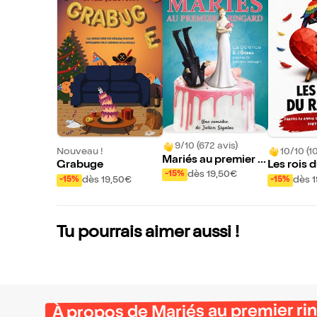
9/10 (672 avis)
Nouveau !
10/10 (1
Mariés au premier ri
Grabuge
Les rois 
ngard | Lyon
dès 19,50€
-15%
dès 19,50€
dès 
-15%
-15%
Tu pourrais aimer aussi !
À propos de Mariés au premier rin