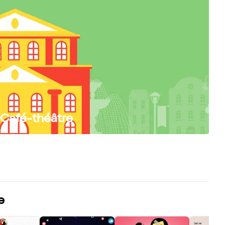
 Café-théâtre
e