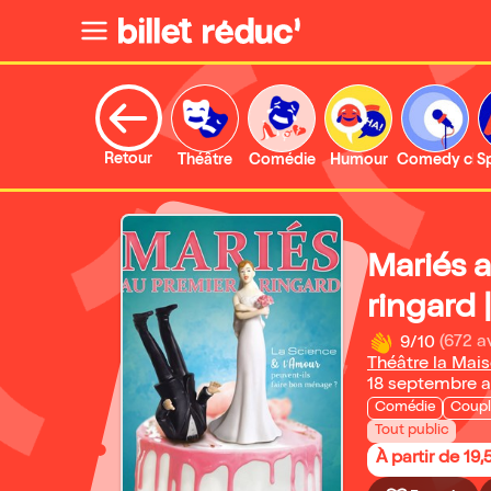
Retour
Théâtre
Comédie
Humour
Comedy clu
S
Mariés 
ringard 
9/10
(672 a
Théâtre la Mai
18 septembre 
Comédie
Coupl
Tout public
À partir de 19,