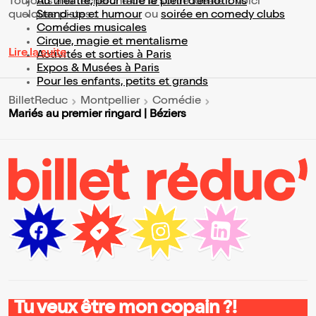
Toujours à la recherche de la sortie idéale ? Voici
Au théâtre, pour faire le plein d’émotions
quelques pistes :
Stand-up et humour
ou
soirée en comedy clubs
Comédies musicales
Cirque, magie et mentalisme
Lire la suite
Activités et sorties à Paris
Expos & Musées à Paris
Pour les enfants, petits et grands
BilletReduc
Montpellier
Comédie
Mariés au premier ringard | Béziers
Tu veux être mon copain ?!