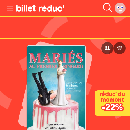
réduc' du
moment
-22%