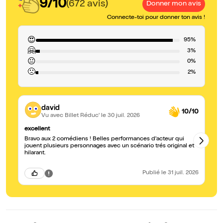
9/10
(672 avis)
Donner mon avis
Connecte-toi pour donner ton avis !
😍
95%
🤗
3%
😐
0%
🙁
2%
david
10/10
Vu avec Billet Réduc'
le 30 juil. 2026
excellent
S
Bravo aux 2 comédiens ! Belles performances d'acteur qui
Su
jouent plusieurs personnages avec un scénario trés original et
hilarant.
Publié
le 31 juil. 2026