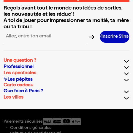
Reçois avant tout le monde nos idées de sorties,
les nouveautés et les réduc' !
A toi de jouer pour impressionner ta moitié, ta mère
ou ta tribu !
S’inscrire S’inscrire S’inscr
Adresse email pour la newsletter
Une question ?
Professionnel
Les spectacles
✨Les pépites
Carte cadeau
Que faire à Paris ?
Les villes
Paiements sécurisés
Conditions générales