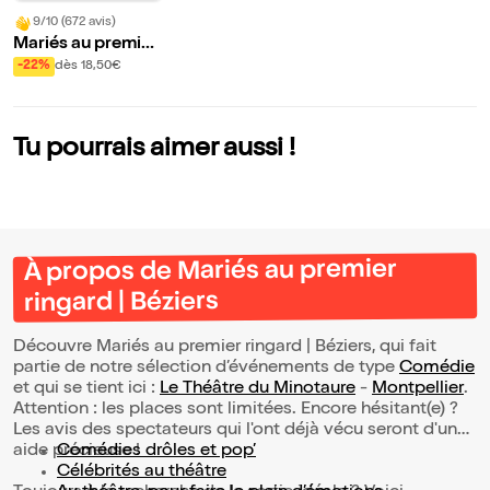
9/10 (672 avis)
Mariés au premier
ringard | Béziers
-22%
dès 18,50€
Tu pourrais aimer aussi !
À propos de Mariés au premier
ringard | Béziers
Découvre Mariés au premier ringard | Béziers, qui fait
partie de notre sélection d’événements de type
Comédie
et qui se tient ici :
Le Théâtre du Minotaure
-
Montpellier
.
Attention : les places sont limitées. Encore hésitant(e) ?
Les avis des spectateurs qui l'ont déjà vécu seront d'une
aide précieuse !
Comédies drôles et pop’
Célébrités au théâtre