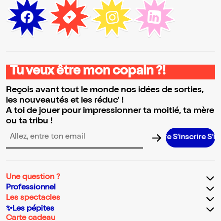
Tu veux être mon copain ?!
Reçois avant tout le monde nos idées de sorties,
les nouveautés et les réduc' !
A toi de jouer pour impressionner ta moitié, ta mère
ou ta tribu !
S’inscrire S’inscrire 
Adresse email pour la newsletter
Une question ?
Professionnel
Les spectacles
✨Les pépites
Carte cadeau