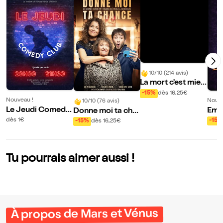
10/10 (214 avis)
La mort c'est mieu
x à deux
-15%
dès 16,25€
Nouveau !
Nouve
10/10 (76 avis)
Le Jeudi Comedy
Emm
Donne moi ta cha
Club
ans 
nce
dès 1€
-15%
-15%
dès 16,25€
mpe
Tu pourrais aimer aussi !
À propos de Mars et Vénus