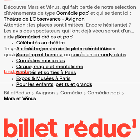
Découvre Mars et Vénus, qui fait partie de notre sélection
d’événements de type
Comédie pop'
et qui se tient ici :
Théâtre de L'Observance
-
Avignon
.
Attention : les places sont limitées. Encore hésitant(e) ?
Les avis des spectateurs qui l'ont déjà vécu seront d'une
aide précieuse !
Comédies drôles et pop’
Célébrités au théâtre
Toujours à la recherche de la sortie idéale ? Voici
Au théâtre, pour faire le plein d’émotions
quelques pistes :
Stand-up et humour
ou
soirée en comedy clubs
Comédies musicales
Cirque, magie et mentalisme
Lire la suite
Activités et sorties à Paris
Expos & Musées à Paris
Pour les enfants, petits et grands
BilletReduc
Avignon
Comédie
Comédie pop'
Mars et Vénus