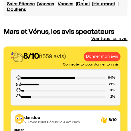
Saint Etienne
Vannes
Vannes
Douai
Hautmont
Doullens
Mars et Vénus, les avis spectateurs
Voir tous les avis
8/10
(1559 avis)
Donner mon avis
Connecte-toi pour donner ton avis !
😍
64%
🤗
21%
😐
3%
🙁
12%
danidou
8/10
Vu avec Billet Réduc'
le 4 avr. 2025
super
Pl