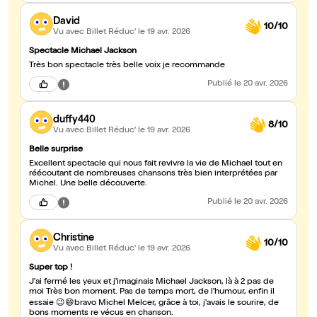
installe une distance délicate qui rend son hommage encore plus
émouvant. Peu à peu, il embarque le public, l’invite à chanter, à
David
partager des refrains humanistes qui résonnent comme une
10/10
mémoire collective. C’est bien plus qu’un simple spectacle
Vu avec Billet Réduc'
le 19 avr. 2026
musical : c’est une histoire commune, celle du King of Thé Pop,
qui continue de vivre à travers nous. Un moment vibrant, sincère
Spectacle Michael Jackson
et profondément émouvant. À voir absolument.
Très bon spectacle très belle voix je recommande
Publié
le 20 avr. 2026
duffy440
8/10
Vu avec Billet Réduc'
le 19 avr. 2026
Belle surprise
Excellent spectacle qui nous fait revivre la vie de Michael tout en
réécoutant de nombreuses chansons très bien interprétées par
Michel. Une belle découverte.
Publié
le 20 avr. 2026
Christine
10/10
Vu avec Billet Réduc'
le 19 avr. 2026
Super top !
J'ai fermé les yeux et j'imaginais Michael Jackson, là à 2 pas de
moi Très bon moment. Pas de temps mort, de l'humour, enfin il
essaie 😉😄bravo Michel Melcer, grâce à toi, j'avais le sourire, de
bons moments re vécus en chanson.