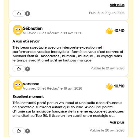
le public. Bien qu’il faisait très chaud dans la salle, nous avons
Voir plus
passé deux heures magnifiques je recommande
Publié
le 29 juin 2026
Sébastien
10/10
Vu avec Billet Réduc'
le 19 avr. 2026
A voir et à revoir
Très beau spectacle avec un interprète exceptionnel ,
performances vocales incroyable , fermé les yeux c'est comme si
Michael était là . Anecdotes , humour , musique , un voyage dans
le temps avec Michel qu'il ne faut pas manqué
Publié
le 21 avr. 2026
vanessa
10/10
Vu avec Billet Réduc'
le 19 avr. 2026
Excellent moment
Très instructif, porté par un vrai recul et une belle dose d’humour,
ce spectacle surprend autant qu’il touche. Avec une pointe
d’ironie sur la musique française de la même époque et quelques
clins d’œil au Top 50, il tisse un lien subtil entre nostalgie et
réflexion. Malgré la vie controversée de Michael Jackson,
Voir plus
l’ensemble reste sincère et profondément humain. L’interprète
livre des performances vocales justes, sans jamais tomber dans le
Publié
le 20 avr. 2026
stéréotype ni la caricature. Il ne surjoue pas : au contraire, il