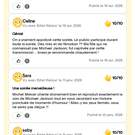
Publié
le 19 avr. 2026
Celine
10/10
Vu avec Billet Réduc'
le 19 avr. 2026
Génial
On a vraiment apprécié cette soirée, Le public participe durant
toute la soirée. Des rires et de l’émotion ?? Ma fille qui ne
connaissait pas Michael Jackson, fut captivée par cette
transmission … bravo je recommande chaudement !
Publié
le 19 avr. 2026
Sara
10/10
Vu avec Billet Réduc'
le 11 janv. 2026
Une soirée merveilleuse !
Michel Melcer chante divinement bien et reproduit exactement la
voix de Michael Jackson tout en nous racontant son histoire
ponctuée de moments d'humour ! Allez-y les yeux fermés, vous
ne serez pas déçus !!!
Publié
le 14 janv. 2026
saby
10/10