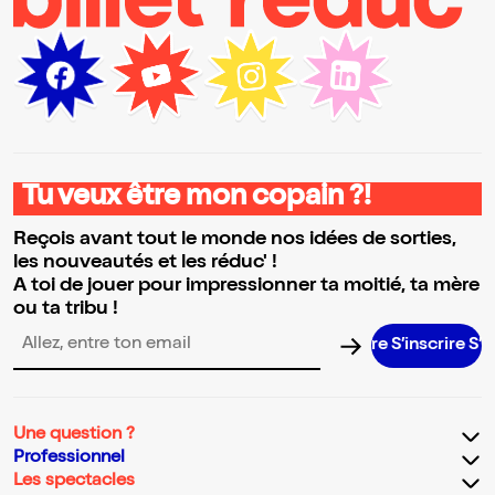
Tu veux être mon copain ?!
Reçois avant tout le monde nos idées de sorties,
les nouveautés et les réduc' !
A toi de jouer pour impressionner ta moitié, ta mère
ou ta tribu !
S’inscrire S’inscr
Adresse email pour la newsletter
Une question ?
Professionnel
Les spectacles