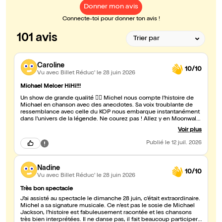
Donner mon avis
Connecte-toi pour donner ton avis !
101 avis
Caroline
10/10
Vu avec Billet Réduc'
le 28 juin 2026
Michael Melcer HiHi!!!
Un show de grande qualité 👌🏼 Michel nous compte l'histoire de
Michael en chanson avec des anecdotes. Sa voix troublante de
ressemblance avec celle du KOP nous embarque instantanément
dans l'univers de la légende. Ne courez pas ! Allez y en Moonwalk
🕺, impossible d'être déçu 😉 Son seul en scène mérite d'être
Voir plus
produit en grand🤞🏼 Bravo Michel 👏🏼👏🏼👏🏼j'ai adoré 💛
Publié
le 12 juil. 2026
Nadine
10/10
Vu avec Billet Réduc'
le 28 juin 2026
Très bon spectacle
J’ai assisté au spectacle le dimanche 28 juin, c’était extraordinaire.
Michel a sa signature musicale. Ce n’est pas le sosie de Michael
Jackson, l’histoire est fabuleusement racontée et les chansons
très bien interprétées. Il ne danse pas, il fait beaucoup participer