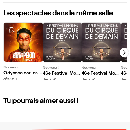
Les spectacles dans la même salle
Nouveau !
Nouveau !
Nouveau !
Nouve
Odyssée par les É
46e Festival Mon
46e Festival Mon
46e 
toiles du Cirque d
dial du Cirque de
dial du Cirque de
dial
dès 25€
dès 25€
dès 25€
dès 
e Pékin - Création
Demain : Spectacl
Demain : Spectacl
Dema
et mise en scène
e A
e B
e B
Alain M. Pacherie
Tu pourrais aimer aussi !