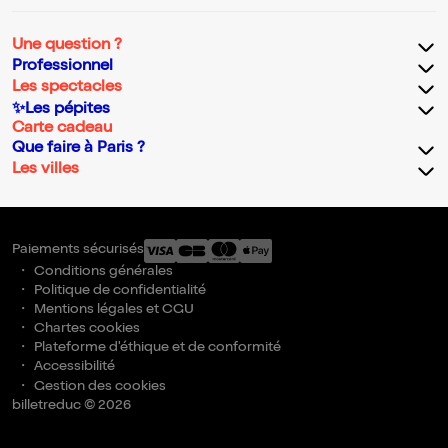
Une question ?
Professionnel
Les spectacles
✨Les pépites
Carte cadeau
Que faire à Paris ?
Les villes
Paiements sécurisés
Conditions générales
Politique de confidentialité
Mentions légales et CGU
Chartes cookies
Plateforme d'éthique et de conformité
Accessibilité
Gestion des cookies
billetreduc © 2026