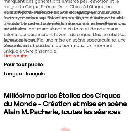
marquant des générations entières par l'émotion et la
magie du Cirque Phénix. De la Chine à l'Afrique, en
passant par l'Amérique du Sud et l'Europe, nous avons
Pour célébrer cet anniversaire exceptionnel, nous vous
fait voyager le cirque contemporain, révélant des talents
invitons à découvrir "Millésime – 25 ans d'audace et de
inoubliables et inscrivant notre nom parmi les références
passion", un spectacle inédit réunissant les meilleurs
mondiales.
artistes qui ont marqué notre histoire et de nouveaux
talents qui dessineront l'avenir du cirque. Des acrobaties
à couper le souffle, une mise en scène spectaculaire, une
Le saviez-vous ?
intensité artistique hors du commun... Un moment
Cirque sans animaux
unique à vivre ensemble !
Lire la suite
Pour tout public
Langue : français
Millésime par les Étoiles des Cirques
du Monde - Création et mise en scène
Alain M. Pacherie, toutes les séances