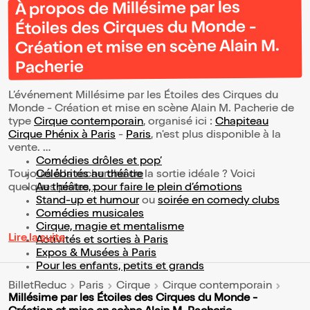
À propos de Millésime par les
Étoiles des Cirques du Monde -
Création et mise en scène Alain M.
Pacherie
L’événement Millésime par les Étoiles des Cirques du
Monde - Création et mise en scène Alain M. Pacherie de
type
Cirque contemporain
, organisé ici :
Chapiteau
Cirque Phénix à Paris
-
Paris
, n'est plus disponible à la
vente.
Comédies drôles et pop’
Toujours à la recherche de la sortie idéale ? Voici
Célébrités au théâtre
quelques pistes :
Au théâtre, pour faire le plein d’émotions
Stand-up et humour
ou
soirée en comedy clubs
Comédies musicales
Cirque, magie et mentalisme
Lire la suite
Activités et sorties à Paris
Expos & Musées à Paris
Pour les enfants, petits et grands
BilletReduc
Paris
Cirque
Cirque contemporain
Millésime par les Étoiles des Cirques du Monde -