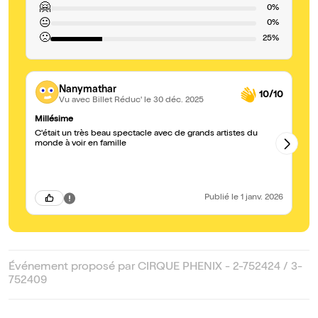
🤗
0%
😐
0%
🙁
25%
Nanymathar
10/10
Vu avec Billet Réduc'
le 30 déc. 2025
Millésime
Ma
C'était un très beau spectacle avec de grands artistes du
Un
monde à voir en famille
di
fa
l’
Publié
le 1 janv. 2026
Événement proposé par CIRQUE PHENIX - 2-752424 / 3-
752409