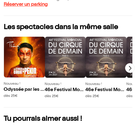
Réserver un parking
Les spectacles dans la même salle
Nouveau !
Nouveau !
Nouveau !
Nouve
Odyssée par les É
46e Festival Mon
46e Festival Mon
46e 
toiles du Cirque d
dial du Cirque de
dial du Cirque de
dial
dès 25€
dès 25€
dès 25€
dès 
e Pékin - Création
Demain : Spectacl
Demain : Spectacl
Dema
et mise en scène
e A
e B
e B
Alain M. Pacherie
Tu pourrais aimer aussi !