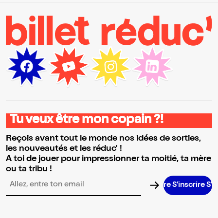
Tu veux être mon copain ?!
Reçois avant tout le monde nos idées de sorties,
les nouveautés et les réduc' !
A toi de jouer pour impressionner ta moitié, ta mère
ou ta tribu !
S’inscrire S’inscri
Adresse email pour la newsletter