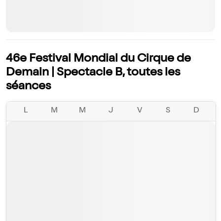
46e Festival Mondial du Cirque de
Demain | Spectacle B, toutes les
séances
L
M
M
J
V
S
D