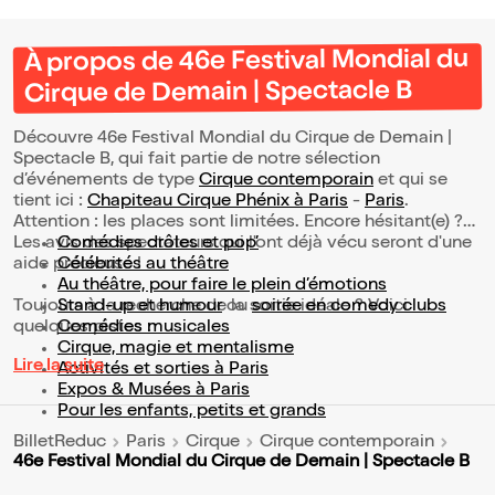
À propos de 46e Festival Mondial du
Cirque de Demain | Spectacle B
Découvre 46e Festival Mondial du Cirque de Demain |
Spectacle B, qui fait partie de notre sélection
d’événements de type
Cirque contemporain
et qui se
tient ici :
Chapiteau Cirque Phénix à Paris
-
Paris
.
Attention : les places sont limitées. Encore hésitant(e) ?
Les avis des spectateurs qui l'ont déjà vécu seront d'une
Comédies drôles et pop’
aide précieuse !
Célébrités au théâtre
Au théâtre, pour faire le plein d’émotions
Toujours à la recherche de la sortie idéale ? Voici
Stand-up et humour
ou
soirée en comedy clubs
quelques pistes :
Comédies musicales
Cirque, magie et mentalisme
Lire la suite
Activités et sorties à Paris
Expos & Musées à Paris
Pour les enfants, petits et grands
BilletReduc
Paris
Cirque
Cirque contemporain
46e Festival Mondial du Cirque de Demain | Spectacle B