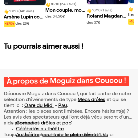
10/10 (543 avis)
9/
Mon couple, mon
10/10 (1 avis)
10/10 (148 avis)
Les 
amour, mes emme
Roland Magdane
Arsène Lupin cont
dès 34,50€
oujo
-18%
rdes
dans Clap de fin !
re Sherlock Holm
dès 37€
-24%
dès 26€
hom
es
ais 
Tu pourrais aimer aussi !
À propos de Moguiz dans Coucou !
Découvre Moguiz dans Coucou !, qui fait partie de notre
sélection d’événements de type
Mecs drôles
et qui se
tient ici :
Gare du Midi
-
Pau
.
Attention : les places sont limitées. Encore hésitant(e) ?
Les avis des spectateurs qui l'ont déjà vécu seront d'une
aide précieuse !
Comédies drôles et pop’
Célébrités au théâtre
Toujours à la recherche de la sortie idéale ? Voici
Au théâtre, pour faire le plein d’émotions