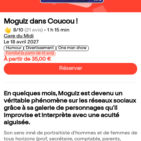
Moguiz dans Coucou !
8/10
(21 avis)
•
1 h 15 min
Gare du Midi
Le 18 avril 2027
Humour
Divertissement
One man show
Familial (à partir de 12 ans)
À partir de 35,00 €
Réserver
En quelques mois, Moguiz est devenu un
véritable phénomène sur les réseaux sociaux
grâce à sa galerie de personnages qu'il
improvise et interprète avec une acuité
aiguisée.
Son sens inné de portraitiste d'hommes et de femmes de
tous horizons (prof, secrétaire, comptable, parents,