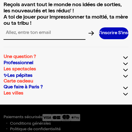
Reçois avant tout le monde nos idées de sorties,
les nouveautés et les réduc' !
A toi de jouer pour impressionner ta moitié, ta mère
ou ta tribu !
S’inscrire S’inscrire S’inscri
Adresse email pour la newsletter
Une question ?
Professionnel
Les spectacles
✨Les pépites
Carte cadeau
Que faire à Paris ?
Les villes
Paiements sécurisés
Conditions générales
Politique de confidentialité