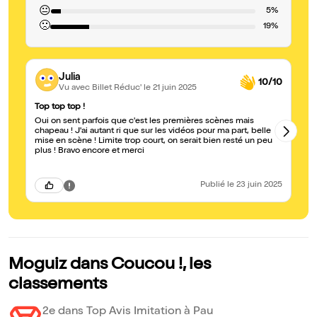
😐
5%
🙁
19%
Julia
10/10
Vu avec Billet Réduc'
le 21 juin 2025
Top top top !
Ma
Oui on sent parfois que c'est les premières scènes mais
On
chapeau ! J'ai autant ri que sur les vidéos pour ma part, belle
de
mise en scène ! Limite trop court, on serait bien resté un peu
pr
plus ! Bravo encore et merci
re
de
a 
re
Publié
le 23 juin 2025
Moguiz dans Coucou !, les
classements
2e dans Top Avis Imitation à Pau