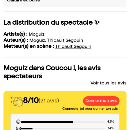
Caluire et Cuire
La distribution du spectacle ✨
Artiste(s) :
Moguiz
Auteur(s) :
Moguiz
,
Thibault Segouin
Metteur(s) en scène :
Thibault Segouin
Moguiz dans Coucou !, les avis
spectateurs
Voir tous les avis
8/10
(21 avis)
Donner mon avis
Connecte-toi pour donner ton avis !
😍
62%
🤗
14%