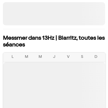
Messmer dans 13Hz | Biarritz, toutes les
séances
L
M
M
J
V
S
D