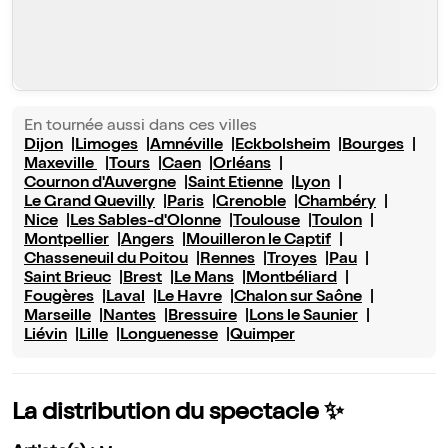
En tournée aussi dans ces villes
Dijon
Limoges
Amnéville
Eckbolsheim
Bourges
Maxeville
Tours
Caen
Orléans
Cournon d'Auvergne
Saint Etienne
Lyon
Le Grand Quevilly
Paris
Grenoble
Chambéry
Nice
Les Sables-d'Olonne
Toulouse
Toulon
Montpellier
Angers
Mouilleron le Captif
Chasseneuil du Poitou
Rennes
Troyes
Pau
Saint Brieuc
Brest
Le Mans
Montbéliard
Fougères
Laval
Le Havre
Chalon sur Saône
Marseille
Nantes
Bressuire
Lons le Saunier
Liévin
Lille
Longuenesse
Quimper
La distribution du spectacle ✨