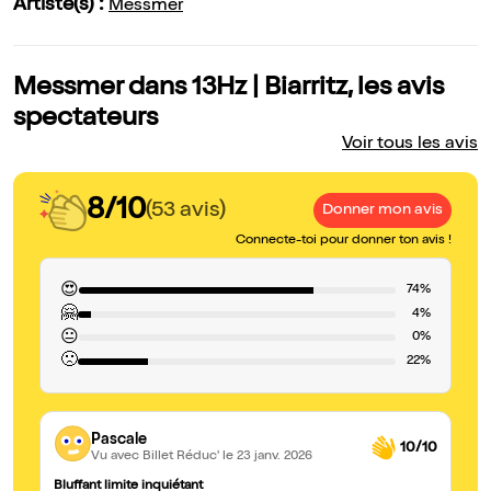
Artiste(s) :
Messmer
Messmer dans 13Hz | Biarritz, les avis
spectateurs
Voir tous les avis
8/10
(53 avis)
Donner mon avis
Connecte-toi pour donner ton avis !
😍
74%
🤗
4%
😐
0%
🙁
22%
Pascale
10/10
Vu avec Billet Réduc'
le 23 janv. 2026
Bluffant limite inquiétant
bl