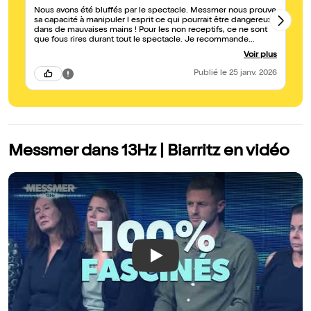
Nous avons été bluffés par le spectacle. Messmer nous prouve
de
sa capacité à manipuler l esprit ce qui pourrait être dangereux
qu
dans de mauvaises mains ! Pour les non receptifs, ce ne sont
ce spectac
que fous rires durant tout le spectacle. Je recommande
pa
vivement
ap
Voir plus
Publié
le 25 janv. 2026
Messmer dans 13Hz | Biarritz en vidéo
Play