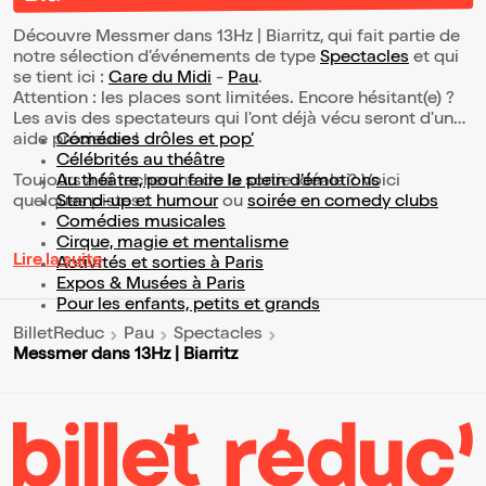
Découvre Messmer dans 13Hz | Biarritz, qui fait partie de
notre sélection d’événements de type
Spectacles
et qui
se tient ici :
Gare du Midi
-
Pau
.
Attention : les places sont limitées. Encore hésitant(e) ?
Les avis des spectateurs qui l'ont déjà vécu seront d'une
aide précieuse !
Comédies drôles et pop’
Célébrités au théâtre
Toujours à la recherche de la sortie idéale ? Voici
Au théâtre, pour faire le plein d’émotions
quelques pistes :
Stand-up et humour
ou
soirée en comedy clubs
Comédies musicales
Cirque, magie et mentalisme
Lire la suite
Activités et sorties à Paris
Expos & Musées à Paris
Pour les enfants, petits et grands
BilletReduc
Pau
Spectacles
Messmer dans 13Hz | Biarritz