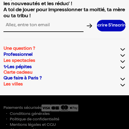
les nouveautés et les réduc' !
A toi de jouer pour impressionner ta moitié, ta mère
ou ta tribu !
S’insc
Adresse email pour la newsletter
Une question ?
Professionnel
Les spectacles
✨Les pépites
Carte cadeau
Que faire à Paris ?
Les villes
Paiements sécurisés
Conditions générales
Politique de confidentialité
Mentions légales et CGU