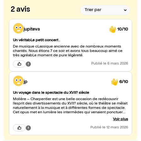
2 avis
jupiteva
10/10
Un véritabLe petit concert .
De musique cLassique ancienne avec de nombreux moments
chantés. Nous étions 7 ce soir et avons tous beaucoup aimé ce
très agréabLe moment de pure légèreté.
Publié
le 6 mars 2026
jp
6/10
Un voyage dans le spectacle du XVII? siècle
Molière – Charpentier est une belle occasion de redécouvrir
l’esprit des divertissements du XVII? siècle, où le théâtre se mêlait
naturellement à la musique et à différentes formes de spectacle.
Cet opus met en lumière les intermèdes qui venaient ponctuer
les pièces de Molière, avec des compositions musicales de
Voir plus
Jean-Baptiste Lully et surtout de Marc-Antoine Charpentier. Ces
moments musicaux, insérés entre les scènes, rappellent combien
Publié
le 12 mars 2026
le théâtre de cette époque aimait mêler texte, chant et
divertissement. L’ensemble offre une parenthèse culturelle
intéressante et permet de mieux comprendre cette tradition