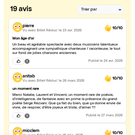
19 avis
pierre
10/10
Vu avec Billet Réduc'
le 23 avr. 2026
Mon âge d'or
Un beau et agréable spectacle avec deux musiciens talentueux
accompagnant une sympathique chanteuse / raconteuse, le tout
sur fond de jolies chansons anciennes.
Publié
le 24 avr. 2026
anitab
10/10
Vu avec Billet Réduc'
le 26 mars 2026
un moment rare
Merci Natalie, Laurent et Vincent, un moment rare de poésie,
d'intelligence, de fantaisie avec en prime la présence du grand
poète Serge Rezvani. Que ça fait du bien, que ça donne envie de
vivre, de respirer, d'être joyeux et triste, d'aimer !!!!
Publié
le 27 mars 2026
micclem
10/10