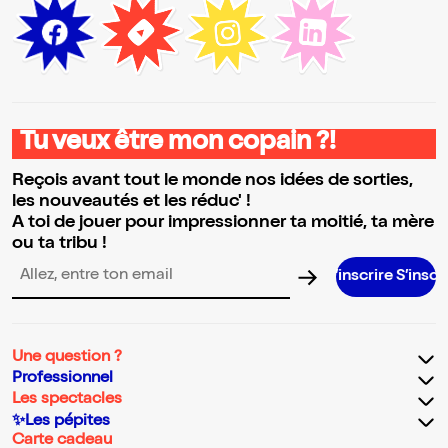
Tu veux être mon copain ?!
Reçois avant tout le monde nos idées de sorties,
les nouveautés et les réduc' !
A toi de jouer pour impressionner ta moitié, ta mère
ou ta tribu !
S’inscrire S’inscrire S’insc
Adresse email pour la newsletter
Une question ?
Professionnel
Les spectacles
✨Les pépites
Carte cadeau