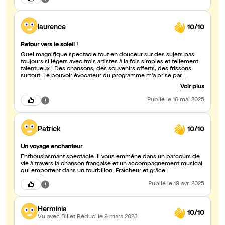
laurence
10/10
Retour vers le soleil !
Quel magnifique spectacle tout en douceur sur des sujets pas
toujours si légers avec trois artistes à la fois simples et tellement
talentueux ! Des chansons, des souvenirs offerts, des frissons
surtout. Le pouvoir évocateur du programme m'a prise par
surprise. A certains moments, je me suis dit que la petite fille qui
Voir plus
nous guidait, c'était peut-être moi.... Un conseil, ne le ratez pas !
Publié
le 16 mai 2025
Patrick
10/10
Un voyage enchanteur
Enthousiasmant spectacle. Il vous emmène dans un parcours de
vie à travers la chanson française et un accompagnement musical
qui emportent dans un tourbillon. Fraîcheur et grâce.
Publié
le 19 avr. 2025
Herminia
10/10
Vu avec Billet Réduc'
le 9 mars 2023