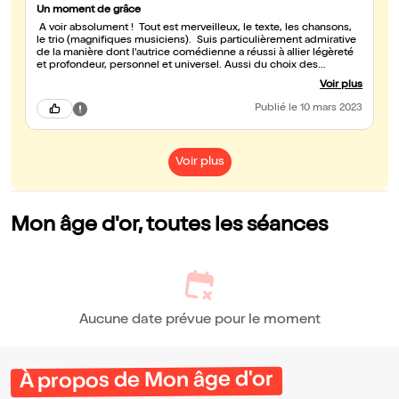
Un moment de grâce
A voir absolument ! Tout est merveilleux, le texte, les chansons,
le trio (magnifiques musiciens). Suis particulièrement admirative
de la manière dont l'autrice comédienne a réussi à allier légèreté
et profondeur, personnel et universel. Aussi du choix des
chansons qu'elle interprète si joliment. Elle nous entraîne comme
Voir plus
une funambule sur ce fil entre joie et mélancolie et on reste
suspendu. Un fil d'or ! Bravo et merci pour ce moment de grâce
Publié
le 10 mars 2023
très émouvant.
Voir plus
Mon âge d'or, toutes les séances
Aucune date prévue pour le moment
À propos de Mon âge d'or