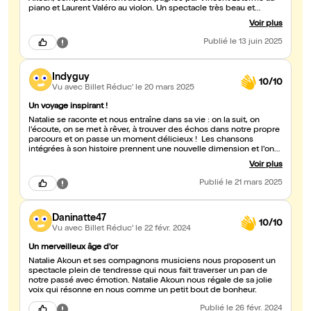
piano et Laurent Valéro au violon. Un spectacle très beau et
émouvant !
Voir plus
Publié
le 13 juin 2025
Indyguy
10/10
Vu avec Billet Réduc'
le 20 mars 2025
Un voyage inspirant !
Natalie se raconte et nous entraîne dans sa vie : on la suit, on
l'écoute, on se met à rêver, à trouver des échos dans notre propre
parcours et on passe un moment délicieux ! Les chansons
intégrées à son histoire prennent une nouvelle dimension et l'on
redécouvre ces pépites avec un grand bonheur. Entourée par les
Voir plus
excellents Vincent Leterme au piano et Laurent Valero au violon et
à la flute, Natalie chante avec eux, parle avec eux et l'on se sent au
Publié
le 21 mars 2025
coeur d'une famille. Bref, une très bonne soirée, délicate et
poétique !
Daninatte47
10/10
Vu avec Billet Réduc'
le 22 févr. 2024
Un merveilleux âge d'or
Natalie Akoun et ses compagnons musiciens nous proposent un
spectacle plein de tendresse qui nous fait traverser un pan de
notre passé avec émotion. Natalie Akoun nous régale de sa jolie
voix qui résonne en nous comme un petit bout de bonheur.
Publié
le 26 févr. 2024