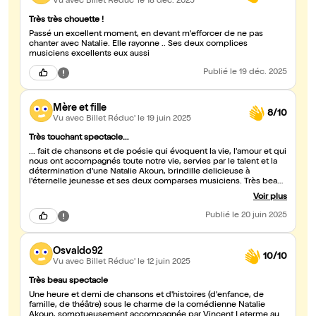
Vu avec Billet Réduc'
le 18 déc. 2025
Très très chouette !
Passé un excellent moment, en devant m'efforcer de ne pas
chanter avec Natalie. Elle rayonne .. Ses deux complices
musiciens excellents eux aussi
Publié
le 19 déc. 2025
Mère et fille
8/10
Vu avec Billet Réduc'
le 19 juin 2025
Très touchant spectacle…
... fait de chansons et de poésie qui évoquent la vie, l'amour et qui
nous ont accompagnés toute notre vie, servies par le talent et la
détermination d'une Natalie Akoun, brindille delicieuse à
l'éternelle jeunesse et ses deux comparses musiciens. Très beau
et touchant moment, merci
Voir plus
Publié
le 20 juin 2025
Osvaldo92
10/10
Vu avec Billet Réduc'
le 12 juin 2025
Très beau spectacle
Une heure et demi de chansons et d'histoires (d'enfance, de
famille, de théâtre) sous le charme de la comédienne Natalie
Akoun, somptueusement accompagnée par Vincent Leterme au