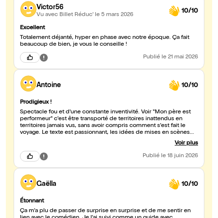
Victor56
10/10
Vu avec Billet Réduc'
le 5 mars 2026
Excellent
Totalement déjanté, hyper en phase avec notre époque. Ça fait
beaucoup de bien, je vous le conseille !
Publié
le 21 mai 2026
Antoine
10/10
Prodigieux !
Spectacle fou et d'une constante inventivité. Voir "Mon père est
performeur" c'est être transporté de territoires inattendus en
territoires jamais vus, sans avoir compris comment s'est fait le
voyage. Le texte est passionnant, les idées de mises en scènes
sont dingues et le propos, comme étude de la masculinité au
Voir plus
XXIe siècle, est brillamment exploré. Merci tellement !
Publié
le 18 juin 2026
Gaëlla
10/10
Étonnant
Ça m'a plu de passer de surprise en surprise et de me sentir en