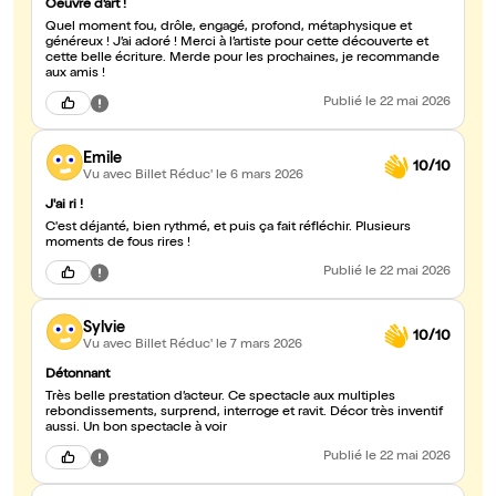
Oeuvre d’art !
Quel moment fou, drôle, engagé, profond, métaphysique et
généreux ! J’ai adoré ! Merci à l’artiste pour cette découverte et
cette belle écriture. Merde pour les prochaines, je recommande
aux amis !
Publié
le 22 mai 2026
Emile
10/10
Vu avec Billet Réduc'
le 6 mars 2026
J'ai ri !
C'est déjanté, bien rythmé, et puis ça fait réfléchir. Plusieurs
moments de fous rires !
Publié
le 22 mai 2026
Sylvie
10/10
Vu avec Billet Réduc'
le 7 mars 2026
Détonnant
Très belle prestation d’acteur. Ce spectacle aux multiples
rebondissements, surprend, interroge et ravit. Décor très inventif
aussi. Un bon spectacle à voir
Publié
le 22 mai 2026