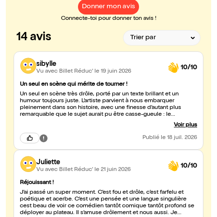
Donner mon avis
Connecte-toi pour donner ton avis !
14 avis
sibylle
10/10
Vu avec Billet Réduc'
le 19 juin 2026
Un seul en scène qui mérite de tourner !
Un seul en scène très drôle, porté par un texte brillant et un
humour toujours juste. L’artiste parvient à nous embarquer
pleinement dans son histoire, avec une finesse d’autant plus
remarquable que le sujet aurait pu être casse-gueule : le
patriarcat, le féminisme, et la place d’un jeune homme citadin là-
Voir plus
dedans. L’acteur touche juste, on rit beaucoup, et l’on passe un
excellent moment, jusqu’à une conclusion en forme d’apothéose
Publié
le 18 juil. 2026
finale. J’ai hâte de le revoir, et je souhaite à ce spectacle
beaucoup de succès : il mérite de tourner !
Juliette
10/10
Vu avec Billet Réduc'
le 21 juin 2026
Réjouissant !
J’ai passé un super moment. C’est fou et drôle, c’est farfelu et
poétique et acerbe. C’est une pensée et une langue singulière
cest beau de voir ce comédien tantôt comique tantôt profond se
déployer au plateau. Il s’amuse drôlement et nous aussi. Je