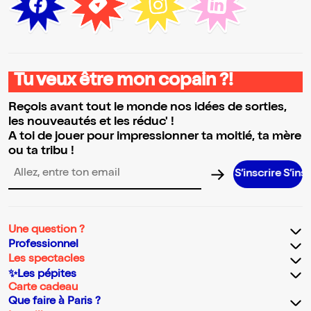
Tu veux être mon copain ?!
Reçois avant tout le monde nos idées de sorties,
les nouveautés et les réduc' !
A toi de jouer pour impressionner ta moitié, ta mère
ou ta tribu !
S’inscrire S’inscrire S’
Adresse email pour la newsletter
Une question ?
Professionnel
Les spectacles
✨Les pépites
Carte cadeau
Que faire à Paris ?