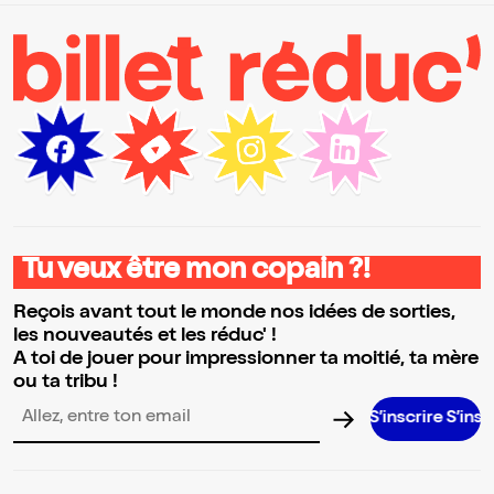
Tu veux être mon copain ?!
Reçois avant tout le monde nos idées de sorties,
les nouveautés et les réduc' !
A toi de jouer pour impressionner ta moitié, ta mère
ou ta tribu !
S’inscrire S’inscrire S’i
Adresse email pour la newsletter