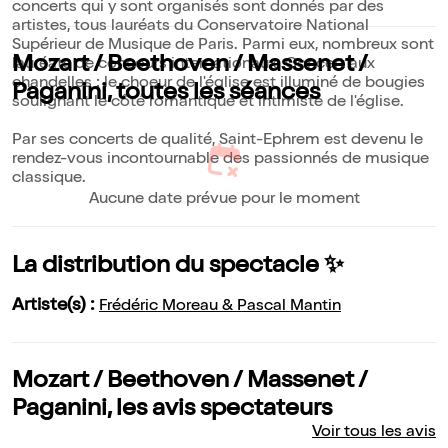
concerts qui y sont organisés sont donnés par des
artistes, tous lauréats du Conservatoire National
Supérieur de Musique de Paris. Parmi eux, nombreux sont
Mozart / Beethoven / Massenet /
lauréats de concours internationaux. Concert aux
chandelles : le choeur de l'église est illuminé de bougies
Paganini, toutes les séances
soulignant le côté romantique et intimiste de l'église.
Par ses concerts de qualité, Saint-Ephrem est devenu le
rendez-vous incontournable des passionnés de musique
classique.
Aucune date prévue pour le moment
La distribution du spectacle ✨
Artiste(s) :
Frédéric Moreau & Pascal Mantin
Mozart / Beethoven / Massenet /
Paganini, les avis spectateurs
Voir tous les avis