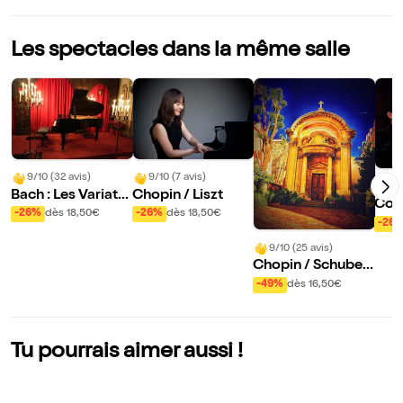
Les spectacles dans la même salle
9/10 (32 avis)
9/10 (7 avis)
10
Bach : Les Variatio
Chopin / Liszt
Con
ns Goldberg
-26%
dès 18,50€
-26%
dès 18,50€
dell
-26
9/10 (25 avis)
Chopin / Schubert
/ Satie / Beethove
-49%
dès 16,50€
n / Debussy
Tu pourrais aimer aussi !