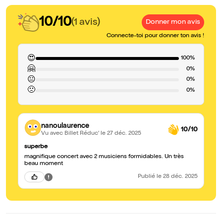
10/10
(1 avis)
Donner mon avis
Connecte-toi pour donner ton avis !
😍
100%
🤗
0%
😐
0%
🙁
0%
nanoulaurence
10/10
Vu avec Billet Réduc'
le 27 déc. 2025
superbe
magnifique concert avec 2 musiciens formidables. Un très
beau moment
Publié
le 28 déc. 2025