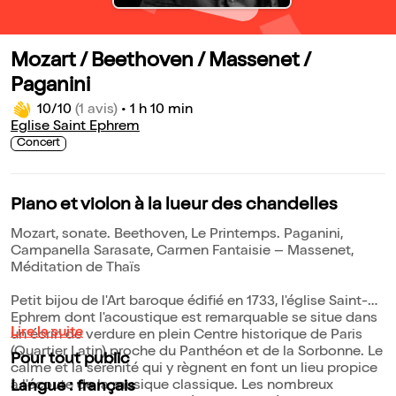
Mozart / Beethoven / Massenet /
Paganini
10/10
(1 avis)
•
1 h 10 min
Eglise Saint Ephrem
Concert
Piano et violon à la lueur des chandelles
Mozart, sonate. Beethoven, Le Printemps. Paganini,
Campanella Sarasate, Carmen Fantaisie – Massenet,
Méditation de Thaïs
Petit bijou de l'Art baroque édifié en 1733, l'église Saint-
Ephrem dont l'acoustique est remarquable se situe dans
Lire la suite
un écrin de verdure en plein Centre historique de Paris
(Quartier Latin) proche du Panthéon et de la Sorbonne. Le
Pour tout public
calme et la sérénité qui y règnent en font un lieu propice
à l'écoute de la musique classique. Les nombreux
Langue : français