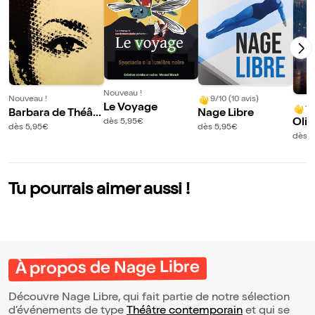
Nouveau !
Nouveau !
9/10 (10 avis)
Le Voyage
10
Barbara de Théâtr
Nage Libre
Oliv
dès 5,95€
e en Théâtre
dès 5,95€
dès 5,95€
dès 5
Tu pourrais aimer aussi !
À propos de Nage Libre
Découvre Nage Libre, qui fait partie de notre sélection
d’événements de type
Théâtre contemporain
et qui se