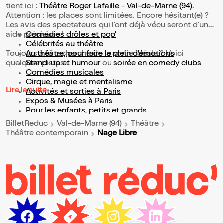
tient ici :
Théâtre Roger Lafaille
-
Val-de-Marne (94)
.
Attention : les places sont limitées. Encore hésitant(e) ?
Les avis des spectateurs qui l'ont déjà vécu seront d'une
aide précieuse !
Comédies drôles et pop’
Célébrités au théâtre
Toujours à la recherche de la sortie idéale ? Voici
Au théâtre, pour faire le plein d’émotions
quelques pistes :
Stand-up et humour
ou
soirée en comedy clubs
Comédies musicales
Cirque, magie et mentalisme
Lire la suite
Activités et sorties à Paris
Expos & Musées à Paris
Pour les enfants, petits et grands
BilletReduc
Val-de-Marne (94)
Théâtre
Nage Libre
Théâtre contemporain