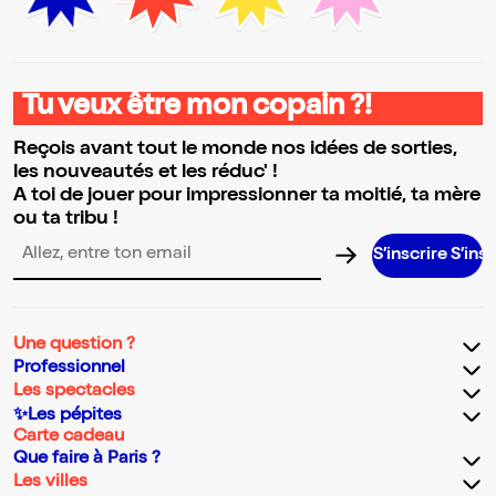
Tu veux être mon copain ?!
Reçois avant tout le monde nos idées de sorties,
les nouveautés et les réduc' !
A toi de jouer pour impressionner ta moitié, ta mère
ou ta tribu !
S’inscrire S’inscrire S’insc
Adresse email pour la newsletter
Une question ?
Professionnel
Les spectacles
✨Les pépites
Carte cadeau
Que faire à Paris ?
Les villes