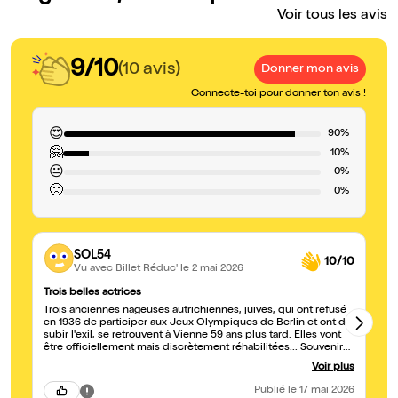
Voir tous les avis
9/10
(10 avis)
Donner mon avis
Connecte-toi pour donner ton avis !
😍
90%
🤗
10%
😐
0%
🙁
0%
SOL54
10/10
Vu avec Billet Réduc'
le 2 mai 2026
Trois belles actrices
Ém
Trois anciennes nageuses autrichiennes, juives, qui ont refusé
Be
en 1936 de participer aux Jeux Olympiques de Berlin et ont du
mé
subir l'exil, se retrouvent à Vienne 59 ans plus tard. Elles vont
pe
être officiellement mais discrètement réhabilitées... Souvenirs,
d'
évocation du contexte historique, des discriminations. Un texte
Voir plus
puissant et une merveilleuse interprétation des trois actrices.
Publié
le 17 mai 2026