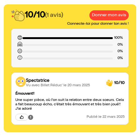
10/10
(1 avis)
Donner mon avis
Connecte-toi pour donner ton avis !
😍
100%
🤗
0%
😐
0%
🙁
0%
Spectatrice
10/10
Vu avec Billet Réduc'
le 20 mars 2025
Émouvant!!
Une super pièce, où l'on suit la relation entre deux soeurs. Cela
a fait beaucoup écho, c'était très émouvant et très bien joué!!
J'ai adoré
Publié
le 22 mars 2025