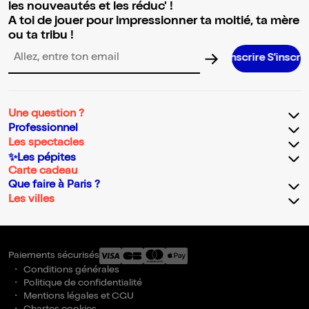
les nouveautés et les réduc' !
A toi de jouer pour impressionner ta moitié, ta mère
ou ta tribu !
S’inscrire S’inscrire S’inscrir
Adresse email pour la newsletter
Une question ?
Professionnel
Les spectacles
✨Les pépites
Carte cadeau
Que faire à Paris ?
Les villes
Paiements sécurisés
Conditions générales
Politique de confidentialité
Mentions légales et CGU