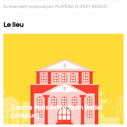
Événement proposé par PLATESV-D-2021-002031
Le lieu
Centre Paris Anim' Ruth Bader
Ginsburg