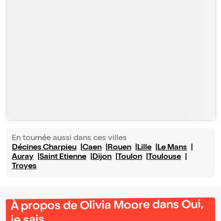
En tournée aussi dans ces villes
Décines Charpieu
Caen
Rouen
Lille
Le Mans
Auray
Saint Etienne
Dijon
Toulon
Toulouse
Troyes
À propos de Olivia Moore dans Oui,
je sais