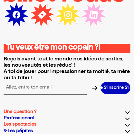
Tu veux être mon copain ?!
Reçois avant tout le monde nos idées de sorties,
les nouveautés et les réduc' !
A toi de jouer pour impressionner ta moitié, ta mère
ou ta tribu !
S’inscrire S’inscrire S
Adresse email pour la newsletter
Une question ?
Professionnel
Les spectacles
✨Les pépites