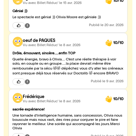
10/10
Vu avec Billet Réduc'
le 15 avr. 2026
Génial :))
Le spectacle est génial :)) Olivia Moore est géniale :))
Publié
le 20 avr. 2026
oeuf de PAQUES
10/10
Vu avec Billet Réduc'
le 8 avr. 2026
Drôle, émouvant, sincère…..enfin TOP
Quelle énergie, bravo à Olivia…. C’est une réelle thérapie à voir
solo, en couple ou en groupe…..la place devrait même être
remboursée par la sécu 🤣🤣 dépêchez vous d’y aller les créneaux
sont presque déjà tous réservés sur Doctolib 🤣 encore BRAVO
Publié
le 9 avr. 2026
Frédérique
10/10
Vu avec Billet Réduc'
le 8 avr. 2026
sacrée expérience!
Une tornade d'intelligence humaine, sans concession, Olivia nous
bouscule mais nous ravit, des rires pour conjurer le pire et faire
rayonner le meilleur. Une soirée qui accompagné les jours.Merci
Olivia