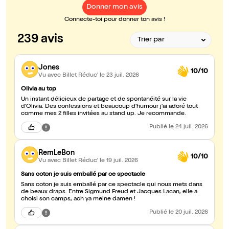
Donner mon avis
Connecte-toi pour donner ton avis !
239 avis
Jones
10/10
Vu avec Billet Réduc'
le 23 juil. 2026
Olivia au top
Un instant délicieux de partage et de spontanéité sur la vie
d'Olivia. Des confessions et beaucoup d'humour j'ai adoré tout
comme mes 2 filles invitées au stand up. Je recommande.
Publié
le 24 juil. 2026
RemLeBon
10/10
Vu avec Billet Réduc'
le 19 juil. 2026
Sans coton je suis emballé par ce spectacle
Sans coton je suis emballé par ce spectacle qui nous mets dans
de beaux draps. Entre Sigmund Freud et Jacques Lacan, elle a
choisi son camps, ach ya meine damen !
Publié
le 20 juil. 2026