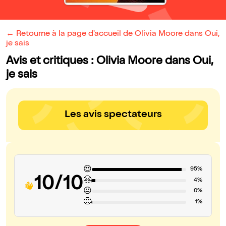
← Retourne à la page d'accueil de Olivia Moore dans Oui,
je sais
Avis et critiques : Olivia Moore dans Oui,
je sais
Les avis spectateurs
😍
95%
10/10
🤗
4%
😐
0%
🙁
1%