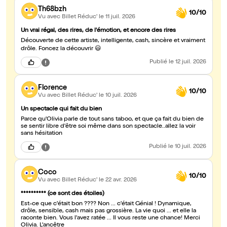
Th68bzh
10/10
Vu avec Billet Réduc'
le 11 juil. 2026
Un vrai régal, des rires, de l'émotion, et encore des rires
Découverte de cette artiste, intelligente, cash, sincère et vraiment
drôle. Foncez la découvrir 😃
Publié
le 12 juil. 2026
Florence
10/10
Vu avec Billet Réduc'
le 10 juil. 2026
Un spectacle qui fait du bien
Parce qu'Olivia parle de tout sans taboo, et que ça fait du bien de
se sentir libre d'être soi même dans son spectacle..allez la voir
sans hésitation
Publié
le 10 juil. 2026
Coco
10/10
Vu avec Billet Réduc'
le 22 avr. 2026
********** (ce sont des étoiles)
Est-ce que c'était bon ???? Non ... c'était Génial ! Dynamique,
drôle, sensible, cash mais pas grossière. La vie quoi ... et elle la
raconte bien. Vous l'avez ratée ... Il vous reste une chance! Merci
Olivia. L'ancêtre