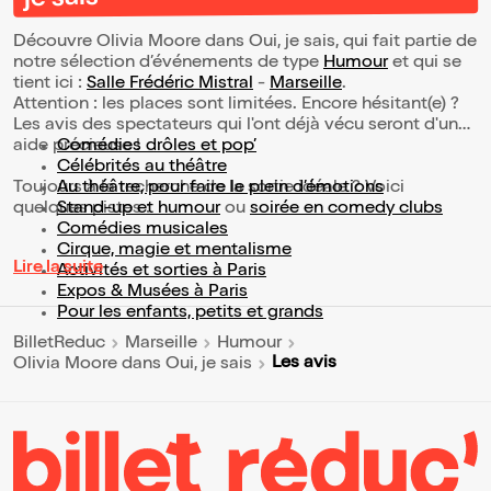
Découvre Olivia Moore dans Oui, je sais, qui fait partie de
notre sélection d’événements de type
Humour
et qui se
tient ici :
Salle Frédéric Mistral
-
Marseille
.
Attention : les places sont limitées. Encore hésitant(e) ?
Les avis des spectateurs qui l'ont déjà vécu seront d'une
aide précieuse !
Comédies drôles et pop’
Célébrités au théâtre
Toujours à la recherche de la sortie idéale ? Voici
Au théâtre, pour faire le plein d’émotions
quelques pistes :
Stand-up et humour
ou
soirée en comedy clubs
Comédies musicales
Cirque, magie et mentalisme
Lire la suite
Activités et sorties à Paris
Expos & Musées à Paris
Pour les enfants, petits et grands
BilletReduc
Marseille
Humour
Les avis
Olivia Moore dans Oui, je sais