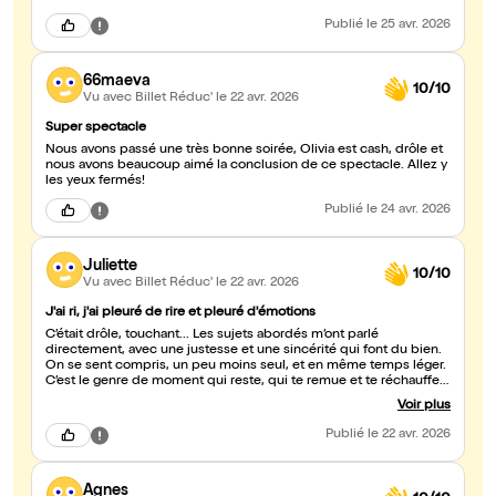
Publié
le 25 avr. 2026
66maeva
10/10
Vu avec Billet Réduc'
le 22 avr. 2026
Super spectacle
Nous avons passé une très bonne soirée, Olivia est cash, drôle et
nous avons beaucoup aimé la conclusion de ce spectacle. Allez y
les yeux fermés!
Publié
le 24 avr. 2026
Juliette
10/10
Vu avec Billet Réduc'
le 22 avr. 2026
J'ai ri, j'ai pleuré de rire et pleuré d'émotions
C’était drôle, touchant... Les sujets abordés m’ont parlé
directement, avec une justesse et une sincérité qui font du bien.
On se sent compris, un peu moins seul, et en même temps léger.
C’est le genre de moment qui reste, qui te remue et te réchauffe à
la fois. Un spectacle qui fait autant réfléchir que rire, et qui
Voir plus
rappelle à quel point l’humour peut être puissant. Bref, un
moment incroyable. Merci pour ça ??
Publié
le 22 avr. 2026
Agnes